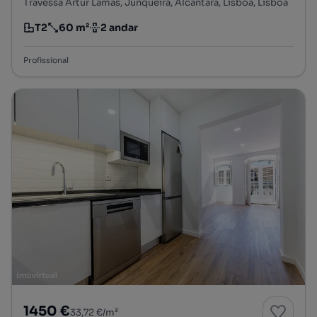
Travessa Artur Lamas, Junqueira, Alcântara, Lisboa, Lisboa
T2
60 m²
2 andar
Tipologia
Preço por metro quadrado
Andar
Profissional
1450 €
33,72 €/m²