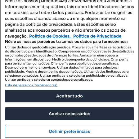
Nós e os nossos parceiros
429
armazenamos e/ou acedemos a
informações num dispositivo, tais como identificadores únicos
Mapa do Site
em cookies para tratar dados pessoais. Pode aceitar ou gerir as
suas escolhas clicando abaixo ou em qualquer momento na
página da política de privacidade. Estas escolhas serão
sinalizadas aos nossos parceiros e não afetarão os dados de
Contacte-nos
navegação.
Política de Cookies,
Política de Privacidade
Nós e os nossos parceiros tratamos os dados para fornecermos:
Utilizar dados de geolocalização precisos. Procurar ativamente as características
do dispositivo para identificação. Compreender os públicos através de estatísticas
SIGA-NOS:
ou combinações de dados de diferentes fontes. Armazenar e/ou aceder a
informações num dispositivo. Medir o desempenho da publicidade. Criar perfis
para personalizar conteúdos. Criar perfis para publicidade personalizada.
Desenvolver e melhorar serviços. Utilizar dados limitados para selecionar
publicidade. Medir o desempenho dos conteúdos. Utilizar dados limitados para
selecionar conteúdos. Utilizar perfis para selecionar publicidade personalizada.
DESCARREGAR NA:
Utilizar perfis para selecionar conteúdos personalizados.
Lista de parceiros (fornecedores)
Aceitar tudo
Aceitar necessários
© 2026 Imovirtual.com, OLX Portugal, S.A.
TERMOS DE UTILIZAÇÃO
Definir preferências
POLÍTICA DE PRIVACIDADE
CONFIGURAÇÕES DE PRIVACIDADE