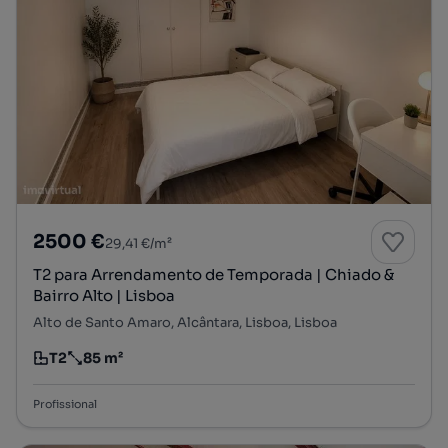
2500 €
29,41 €/m²
T2 para Arrendamento de Temporada | Chiado &
Bairro Alto | Lisboa
Alto de Santo Amaro, Alcântara, Lisboa, Lisboa
T2
85 m²
Tipologia
Preço por metro quadrado
Profissional