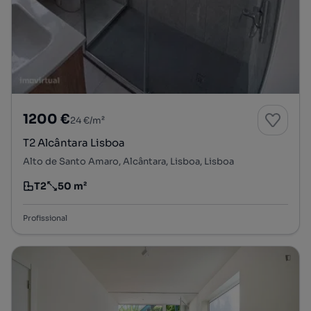
1200 €
24 €/m²
T2 Alcântara Lisboa
Alto de Santo Amaro, Alcântara, Lisboa, Lisboa
T2
50 m²
Tipologia
Preço por metro quadrado
Profissional