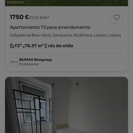
1750 €
22,91 €/m²
Apartamento T2 para arrendamento
Calçada da Boa-Hora, Junqueira, Alcântara, Lisboa, Lisboa
T2
76.37 m²
rés do chão
Tipologia
Preço por metro quadrado
Andar
RE/MAX Siimgroup
Profissional