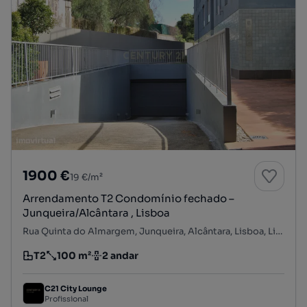
1900 €
19 €/m²
Arrendamento T2 Condomínio fechado –
Junqueira/Alcântara , Lisboa
Rua Quinta do Almargem, Junqueira, Alcântara, Lisboa, Lisboa
T2
100 m²
2 andar
Tipologia
Preço por metro quadrado
Andar
C21 City Lounge
Profissional