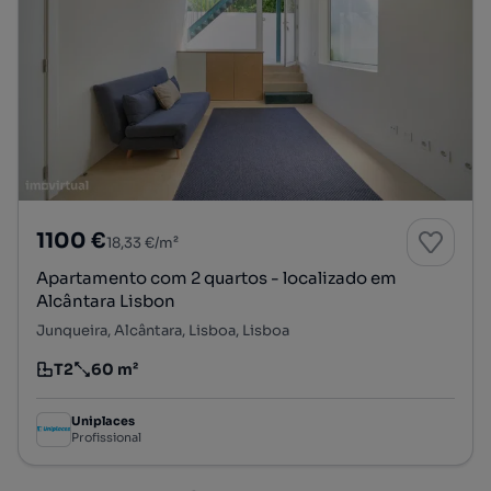
1100 €
18,33 €/m²
Apartamento com 2 quartos - localizado em
Alcântara Lisbon
Junqueira, Alcântara, Lisboa, Lisboa
T2
60 m²
Tipologia
Preço por metro quadrado
Uniplaces
Profissional