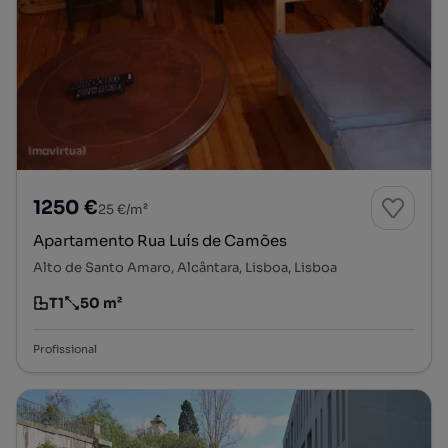
1250 €
25 €/m²
Apartamento Rua Luís de Camões
Alto de Santo Amaro, Alcântara, Lisboa, Lisboa
T1
50 m²
Tipologia
Preço por metro quadrado
Profissional