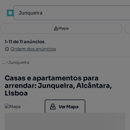
1
Mapa
Mapa
Filtros
Guardar pesquisa
2
1-11 de 11 anúncios
1-11 de 11 anúncios
Ordenar
Ordem dos anúncios
Ordem dos anúncios
...
Junqueira
Casas e apartamentos para
arrendar: Junqueira, Alcântara,
Lisboa
Ver Mapa