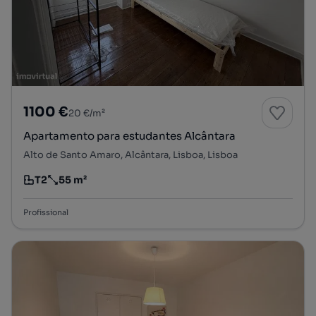
1100 €
20 €/m²
Apartamento para estudantes Alcântara
Alto de Santo Amaro, Alcântara, Lisboa, Lisboa
T2
55 m²
Tipologia
Preço por metro quadrado
Profissional