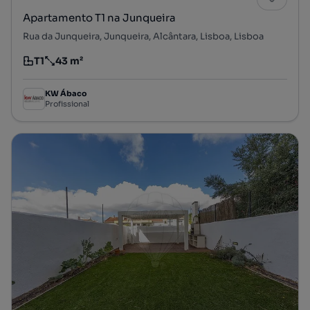
Apartamento T1 na Junqueira
Rua da Junqueira, Junqueira, Alcântara, Lisboa, Lisboa
T1
43 m²
Tipologia
Preço por metro quadrado
KW Ábaco
Profissional