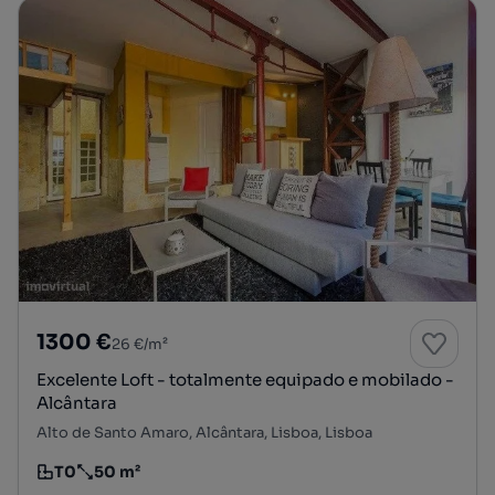
1300 €
26 €/m²
Excelente Loft - totalmente equipado e mobilado -
Alcântara
Alto de Santo Amaro, Alcântara, Lisboa, Lisboa
T0
50 m²
Tipologia
Preço por metro quadrado