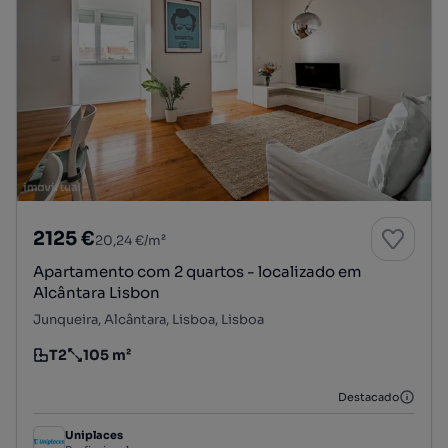
2125 €
20,24 €/m²
Apartamento com 2 quartos - localizado em
Alcântara Lisbon
Junqueira, Alcântara, Lisboa, Lisboa
T2
105 m²
Tipologia
Preço por metro quadrado
Destacado
Uniplaces