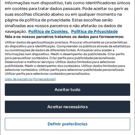
informações num dispositivo, tais como identificadores únicos
Mapa do Site
em cookies para tratar dados pessoais. Pode aceitar ou gerir as
suas escolhas clicando abaixo ou em qualquer momento na
página da política de privacidade. Estas escolhas serão
sinalizadas aos nossos parceiros e não afetarão os dados de
Contacte-nos
navegação.
Política de Cookies,
Política de Privacidade
Nós e os nossos parceiros tratamos os dados para fornecermos:
Utilizar dados de geolocalização precisos. Procurar ativamente as características
do dispositivo para identificação. Compreender os públicos através de estatísticas
SIGA-NOS:
ou combinações de dados de diferentes fontes. Armazenar e/ou aceder a
informações num dispositivo. Medir o desempenho da publicidade. Criar perfis
para personalizar conteúdos. Criar perfis para publicidade personalizada.
Desenvolver e melhorar serviços. Utilizar dados limitados para selecionar
publicidade. Medir o desempenho dos conteúdos. Utilizar dados limitados para
selecionar conteúdos. Utilizar perfis para selecionar publicidade personalizada.
DESCARREGAR NA:
Utilizar perfis para selecionar conteúdos personalizados.
Lista de parceiros (fornecedores)
Aceitar tudo
Aceitar necessários
© 2026 Imovirtual.com, OLX Portugal, S.A.
TERMOS DE UTILIZAÇÃO
Definir preferências
POLÍTICA DE PRIVACIDADE
CONFIGURAÇÕES DE PRIVACIDADE