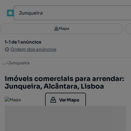
1
Mapa
Mapa
Filtros
Guardar pesquisa
3
1-1 de 1 anúncios
1-1 de 1 anúncios
Ordenar
Ordem dos anúncios
Ordem dos anúncios
...
Junqueira
Imóveis comerciais para arrendar:
Junqueira, Alcântara, Lisboa
Ver Mapa