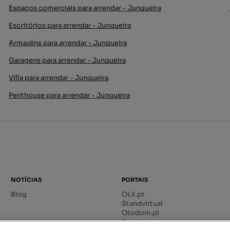
Espaços comerciais para arrendar - Junqueira
Escritórios para arrendar - Junqueira
Armazéns para arrendar - Junqueira
Garagens para arrendar - Junqueira
Villa para arrendar - Junqueira
Penthouse para arrendar - Junqueira
NOTÍCIAS
PORTAIS
Blog
OLX.pt
Standvirtual
Otodom.pl
Storia.ro