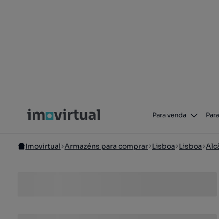
Para venda
Para
Imovirtual
Armazéns para comprar
Lisboa
Lisboa
Alc