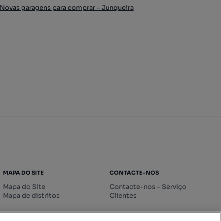
Novas garagens para comprar - Junqueira
MAPA DO SITE
CONTACTE-NOS
Mapa do Site
Contacte-nos - Serviço
Mapa de distritos
Clientes