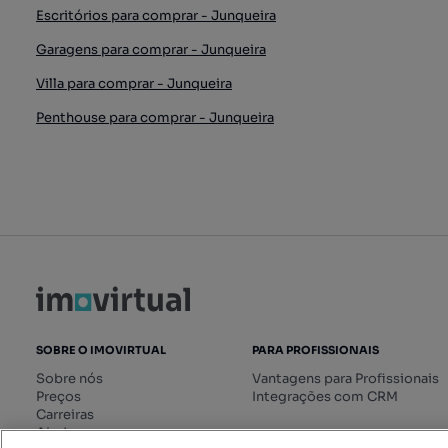
Escritórios para comprar - Junqueira
Garagens para comprar - Junqueira
Villa para comprar - Junqueira
Penthouse para comprar - Junqueira
SOBRE O IMOVIRTUAL
PARA PROFISSIONAIS
Sobre nós
Vantagens para Profissionais
Preços
Integrações com CRM
Carreiras
Ajuda