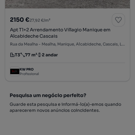
2150 €
27,92 €/m²
Apt T1+2 Arrendamento Villagio Manique em
Alcabideche Cascais
Rua da Mealha - Mealha, Manique, Alcabideche, Cascais, Lisboa
T3
77 m²
2 andar
Tipologia
Preço por metro quadrado
Andar
KW PRO
Profissional
Pesquisa um negócio perfeito?
Guarde esta pesquisa e informá-lo(a)-emos quando
aparecerem novos anúncios coincidentes.