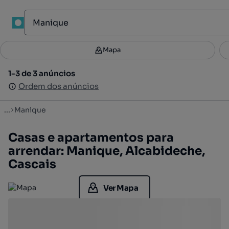
1
Mapa
Mapa
Filtros
Guardar pesquisa
2
1-3 de 3 anúncios
1-3 de 3 anúncios
Ordenar
Ordem dos anúncios
Ordem dos anúncios
...
Manique
Casas e apartamentos para
arrendar: Manique, Alcabideche,
Cascais
Ver Mapa