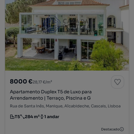
8000 €
28,17 €/m²
Apartamento Duplex T5 de Luxo para
Arrendamento | Terraço, Piscina e G
Rua de Santa Inês, Manique, Alcabideche, Cascais, Lisboa
T5
284 m²
1 andar
Tipologia
Preço por metro quadrado
Andar
Destacado