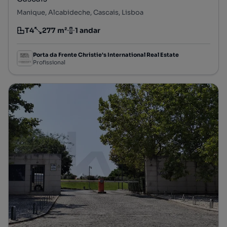
Manique, Alcabideche, Cascais, Lisboa
T4
277 m²
1 andar
Tipologia
Preço por metro quadrado
Andar
Porta da Frente Christie's International Real Estate
Profissional