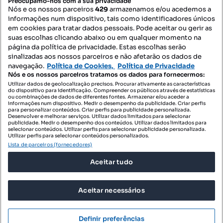
Preocupamo-nos com a sua privacidade
Nós e os nossos parceiros
429
armazenamos e/ou acedemos a
informações num dispositivo, tais como identificadores únicos
Mapa do Site
em cookies para tratar dados pessoais. Pode aceitar ou gerir as
suas escolhas clicando abaixo ou em qualquer momento na
página da política de privacidade. Estas escolhas serão
sinalizadas aos nossos parceiros e não afetarão os dados de
Contacte-nos
navegação.
Política de Cookies,
Política de Privacidade
Nós e os nossos parceiros tratamos os dados para fornecermos:
Utilizar dados de geolocalização precisos. Procurar ativamente as características
do dispositivo para identificação. Compreender os públicos através de estatísticas
SIGA-NOS:
ou combinações de dados de diferentes fontes. Armazenar e/ou aceder a
informações num dispositivo. Medir o desempenho da publicidade. Criar perfis
para personalizar conteúdos. Criar perfis para publicidade personalizada.
Desenvolver e melhorar serviços. Utilizar dados limitados para selecionar
publicidade. Medir o desempenho dos conteúdos. Utilizar dados limitados para
selecionar conteúdos. Utilizar perfis para selecionar publicidade personalizada.
DESCARREGAR NA:
Utilizar perfis para selecionar conteúdos personalizados.
Lista de parceiros (fornecedores)
Aceitar tudo
Aceitar necessários
© 2026 Imovirtual.com, OLX Portugal, S.A.
TERMOS DE UTILIZAÇÃO
Definir preferências
POLÍTICA DE PRIVACIDADE