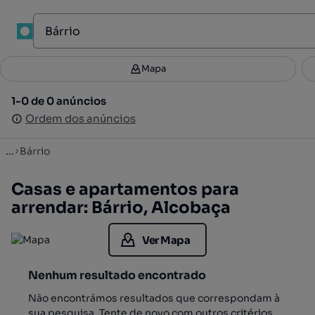
1
Mapa
Mapa
Filtros
Guardar pesquisa
2
1-0 de 0 anúncios
1-0 de 0 anúncios
Ordenar
Ordem dos anúncios
Ordem dos anúncios
...
Bárrio
Casas e apartamentos para
arrendar: Bárrio, Alcobaça
Ver Mapa
Nenhum resultado encontrado
Não encontrámos resultados que correspondam à
sua pesquisa. Tente de novo com outros critérios