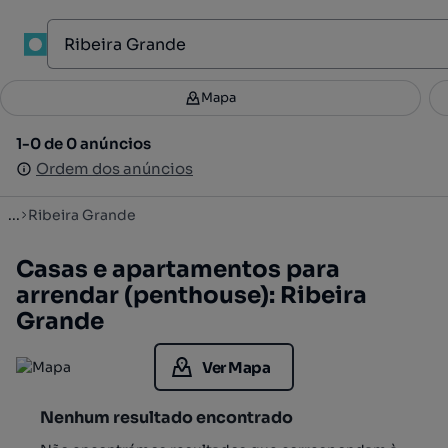
1
Mapa
Mapa
Filtros
Guardar pesquisa
3
1-0 de 0 anúncios
1-0 de 0 anúncios
Ordenar
Ordem dos anúncios
Ordem dos anúncios
...
Ribeira Grande
Casas e apartamentos para
arrendar (penthouse): Ribeira
Grande
Ver Mapa
Nenhum resultado encontrado