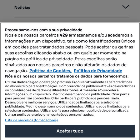
Notícias
PORTAIS
Preocupamo-nos com a sua privacidade
Nós e os nossos parceiros
429
armazenamos e/ou acedemos a
informações num dispositivo, tais como identificadores únicos
Mapa do Site
em cookies para tratar dados pessoais. Pode aceitar ou gerir as
suas escolhas clicando abaixo ou em qualquer momento na
página da política de privacidade. Estas escolhas serão
sinalizadas aos nossos parceiros e não afetarão os dados de
Contacte-nos
navegação.
Política de Cookies,
Política de Privacidade
Nós e os nossos parceiros tratamos os dados para fornecermos:
Utilizar dados de geolocalização precisos. Procurar ativamente as características
do dispositivo para identificação. Compreender os públicos através de estatísticas
SIGA-NOS:
ou combinações de dados de diferentes fontes. Armazenar e/ou aceder a
informações num dispositivo. Medir o desempenho da publicidade. Criar perfis
para personalizar conteúdos. Criar perfis para publicidade personalizada.
Desenvolver e melhorar serviços. Utilizar dados limitados para selecionar
publicidade. Medir o desempenho dos conteúdos. Utilizar dados limitados para
selecionar conteúdos. Utilizar perfis para selecionar publicidade personalizada.
DESCARREGAR NA:
Utilizar perfis para selecionar conteúdos personalizados.
Lista de parceiros (fornecedores)
Aceitar tudo