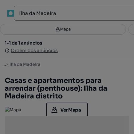
Mapa
Mapa
Filtros
Guardar pesquisa
3
1-1 de 1 anúncios
1-1 de 1 anúncios
Ordenar
Ordem dos anúncios
Ordem dos anúncios
...
Ilha da Madeira
Casas e apartamentos para
arrendar (penthouse): Ilha da
Madeira distrito
Ver Mapa