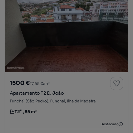
1500 €
17,65 €/m²
Apartamento T2 D. João
Funchal (São Pedro), Funchal, Ilha da Madeira
T2
85 m²
Tipologia
Preço por metro quadrado
Destacado