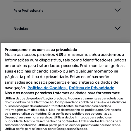
Para Profissionais
Notícias
PORTAIS
Preocupamo-nos com a sua privacidade
Nós e os nossos parceiros
429
armazenamos e/ou acedemos a
informações num dispositivo, tais como identificadores únicos
Mapa do Site
em cookies para tratar dados pessoais. Pode aceitar ou gerir as
suas escolhas clicando abaixo ou em qualquer momento na
página da política de privacidade. Estas escolhas serão
sinalizadas aos nossos parceiros e não afetarão os dados de
Contacte-nos
navegação.
Política de Cookies,
Política de Privacidade
Nós e os nossos parceiros tratamos os dados para fornecermos:
Utilizar dados de geolocalização precisos. Procurar ativamente as características
do dispositivo para identificação. Compreender os públicos através de estatísticas
SIGA-NOS:
ou combinações de dados de diferentes fontes. Armazenar e/ou aceder a
informações num dispositivo. Medir o desempenho da publicidade. Criar perfis
para personalizar conteúdos. Criar perfis para publicidade personalizada.
Desenvolver e melhorar serviços. Utilizar dados limitados para selecionar
publicidade. Medir o desempenho dos conteúdos. Utilizar dados limitados para
selecionar conteúdos. Utilizar perfis para selecionar publicidade personalizada.
DESCARREGAR NA:
Utilizar perfis para selecionar conteúdos personalizados.