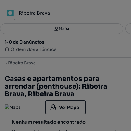
1
Mapa
Mapa
Filtros
Guardar pesquisa
3
1-0 de 0 anúncios
1-0 de 0 anúncios
Ordenar
Ordem dos anúncios
Ordem dos anúncios
...
Ribeira Brava
Casas e apartamentos para
arrendar (penthouse): Ribeira
Brava, Ribeira Brava
Ver Mapa
Nenhum resultado encontrado