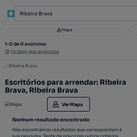
1
Mapa
Mapa
Filtros
Guardar pesquisa
4
1-0 de 0 anúncios
1-0 de 0 anúncios
Ordenar
Ordem dos anúncios
Ordem dos anúncios
...
Ribeira Brava
Escritórios para arrendar: Ribeira
Brava, Ribeira Brava
Ver Mapa
Nenhum resultado encontrado
Não encontrámos resultados que correspondam à
sua pesquisa. Tente de novo com outros critérios