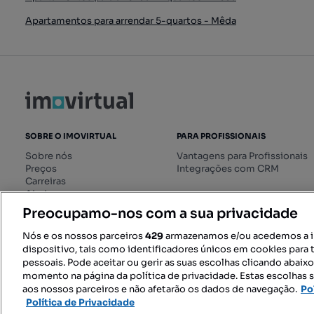
Apartamentos para arrendar 5-quartos - Mêda
SOBRE O IMOVIRTUAL
PARA PROFISSIONAIS
Sobre nós
Vantagens para Profissionais
Preços
Integrações com CRM
Carreiras
Ajuda
Livro de Reclamações online
Preocupamo-nos com a sua privacidade
Regulamento dos Serviços
Digitais
Nós e os nossos parceiros
429
armazenamos e/ou acedemos a 
dispositivo, tais como identificadores únicos em cookies para 
pessoais. Pode aceitar ou gerir as suas escolhas clicando abaix
momento na página da política de privacidade. Estas escolhas s
SIGA-NOS:
aos nossos parceiros e não afetarão os dados de navegação.
Po
Política de Privacidade