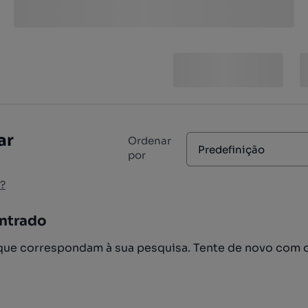
ar
Ordenar
Predefinição
por
?
ntrado
ue correspondam à sua pesquisa. Tente de novo com 