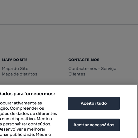
MAPA DO SITE
CONTACTE-NOS
Mapa do Site
Contacte-nos - Serviço
Mapa de distritos
Clientes
 dados para fornecermos:
rocurar ativamente as
Aceitar tudo
icação. Compreender os
ações de dados de diferentes
 num dispositivo. Medir o
a personalizar conteúdos.
Aceitar necessários
 Desenvolver e melhorar
ionar publicidade. Medir o