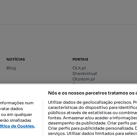
NOTÍCIAS
PORTAIS
Blog
OLX.pt
Standvirtual
Otodom.pl
Storia.ro
Nós e os nossos parceiros tratamos os
Utilizar dados de geolocalização precisos. P
informações num
características do dispositivo para identif
tratar dados
públicos através de estatísticas ou combin
o ou em qualquer
fontes. Armazenar e/ou aceder a informações
erão sinalizadas
desempenho da publicidade. Criar perfis par
DESCARREGAR NA:
lítica de Cookies,
Criar perfis para publicidade personalizada.
serviços. Utilizar dados limitados para selec