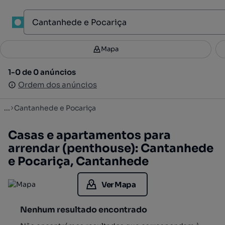
1
Mapa
Mapa
Filtros
Guardar pesquisa
3
1-0 de 0 anúncios
1-0 de 0 anúncios
Ordenar
Ordem dos anúncios
Ordem dos anúncios
...
Cantanhede e Pocariça
Casas e apartamentos para
arrendar (penthouse): Cantanhede
e Pocariça, Cantanhede
Ver Mapa
Nenhum resultado encontrado