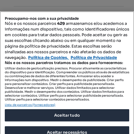
PORTAIS
Preocupamo-nos com a sua privacidade
Nós e os nossos parceiros
429
armazenamos e/ou acedemos a
informações num dispositivo, tais como identificadores únicos
Mapa do Site
em cookies para tratar dados pessoais. Pode aceitar ou gerir as
suas escolhas clicando abaixo ou em qualquer momento na
página da política de privacidade. Estas escolhas serão
sinalizadas aos nossos parceiros e não afetarão os dados de
Contacte-nos
navegação.
Política de Cookies,
Política de Privacidade
Nós e os nossos parceiros tratamos os dados para fornecermos:
Utilizar dados de geolocalização precisos. Procurar ativamente as características
do dispositivo para identificação. Compreender os públicos através de estatísticas
SIGA-NOS:
ou combinações de dados de diferentes fontes. Armazenar e/ou aceder a
informações num dispositivo. Medir o desempenho da publicidade. Criar perfis
para personalizar conteúdos. Criar perfis para publicidade personalizada.
Desenvolver e melhorar serviços. Utilizar dados limitados para selecionar
publicidade. Medir o desempenho dos conteúdos. Utilizar dados limitados para
selecionar conteúdos. Utilizar perfis para selecionar publicidade personalizada.
DESCARREGAR NA:
Utilizar perfis para selecionar conteúdos personalizados.
Lista de parceiros (fornecedores)
Aceitar tudo
Aceitar necessários
© 2026 Imovirtual.com, OLX Portugal, S.A.