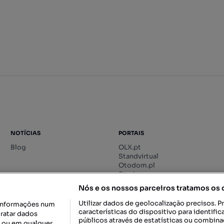
NOTÍCIAS
PORTAIS
Blog
OLX.pt
Standvirtual
Otodom.pl
Storia.ro
Nós e os nossos parceiros tratamos os
Utilizar dados de geolocalização precisos. P
informações num
características do dispositivo para identif
tratar dados
públicos através de estatísticas ou combin
o ou em qualquer