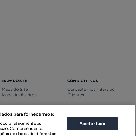
MAPA DO SITE
CONTACTE-NOS
Mapa do Site
Contacte-nos - Serviço
Mapa de distritos
Clientes
 dados para fornecermos:
rocurar ativamente as
Aceitar tudo
icação. Compreender os
ações de dados de diferentes