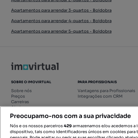
Apartamentos para arrendar 3-quartos - Boidobra
Apartamentos para arrendar 4-quartos - Boidobra
Apartamentos para arrendar 5-quartos - Boidobra
SOBRE O IMOVIRTUAL
PARA PROFISSIONAIS
Sobre nós
Vantagens para Profissionais
Preços
Integrações com CRM
Carreiras
Ajuda
Livro de Reclamações online
Preocupamo-nos com a sua privacidade
Regulamento dos Serviços
Digitais
Nós e os nossos parceiros
429
armazenamos e/ou acedemos a 
dispositivo, tais como identificadores únicos em cookies para 
pessoais. Pode aceitar ou gerir as suas escolhas clicando abaix