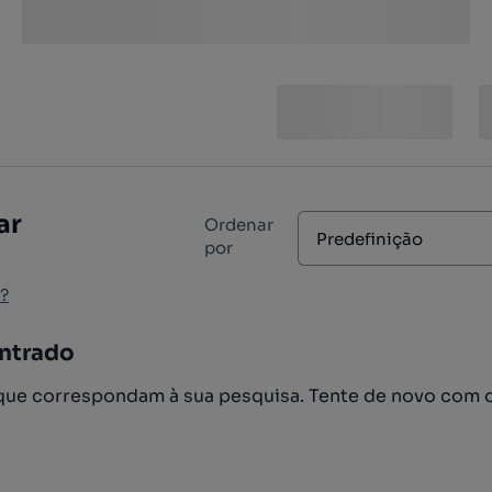
ar
Ordenar
Predefinição
por
?
ntrado
ue correspondam à sua pesquisa. Tente de novo com 