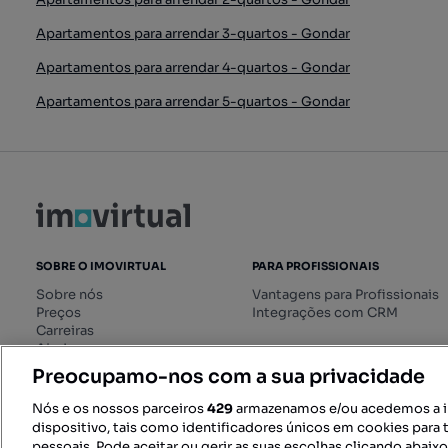
Apartamentos para arrendar 3-quartos - Gondar
Apartamentos para arrendar 4-quartos - Gondar
Apartamentos para arrendar 5-quartos - Gondar
SOBRE O IMOVIRTUAL
PARA PROFISSIONAIS
Sobre nós
Vantagens para Profissionais
Preços
Integrações com CRM
Carreiras
Ajuda
Livro de Reclamações online
Preocupamo-nos com a sua privacidade
Regulamento dos Serviços
Digitais
Nós e os nossos parceiros
429
armazenamos e/ou acedemos a 
dispositivo, tais como identificadores únicos em cookies para 
pessoais. Pode aceitar ou gerir as suas escolhas clicando abaix