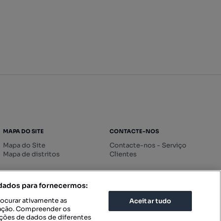
MAPA DO SITE
CONTACTE-NOS
Mapa do Site
Contacte-nos - Serviço
Mapa de distritos
Clientes
 dados para fornecermos:
rocurar ativamente as
Aceitar tudo
icação. Compreender os
ações de dados de diferentes