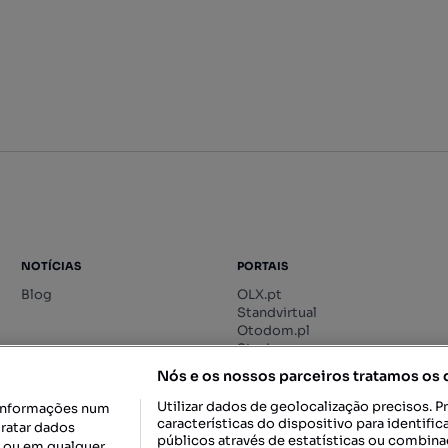
NOTÍCIAS
PORTAIS
Blog
OLX.pt
Standvirtual
Otodom.pl
Storia.ro
Nós e os nossos parceiros tratamos os
Utilizar dados de geolocalização precisos. P
informações num
características do dispositivo para identif
tratar dados
públicos através de estatísticas ou combin
o ou em qualquer