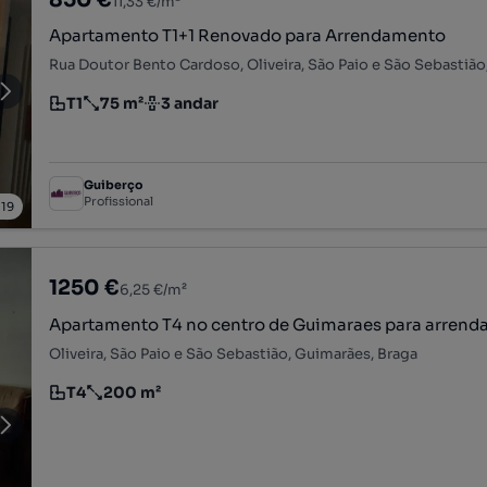
11,33 €/m²
Apartamento T1+1 Renovado para Arrendamento
T1
75 m²
3 andar
Tipologia
Preço por metro quadrado
Andar
Guiberço
Profissional
/
19
1250 €
6,25 €/m²
Apartamento T4 no centro de Guimaraes para arrend
Oliveira, São Paio e São Sebastião, Guimarães, Braga
T4
200 m²
Tipologia
Preço por metro quadrado