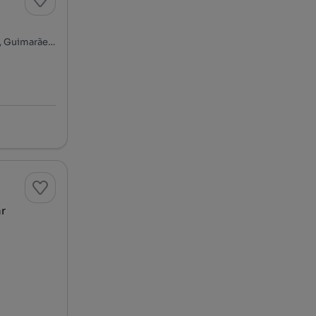
Rua Doutor Bento Cardoso, Oliveira, São Paio e São Sebastião, Guimarães, Braga
ar