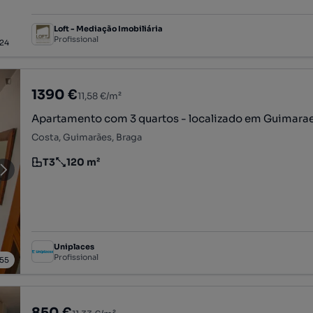
Loft - Mediação Imobiliária
Profissional
24
1390 €
11,58 €/m²
Apartamento com 3 quartos - localizado em Guimara
Costa, Guimarães, Braga
T3
120 m²
Tipologia
Preço por metro quadrado
Uniplaces
Profissional
55
850 €