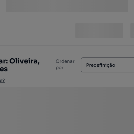
: Oliveira,
Ordenar
Predefinição
ães
por
s?