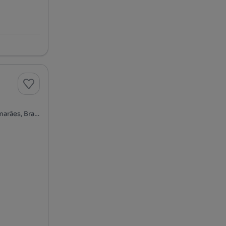
Rua Abade de Tagilde, Oliveira, São Paio e São Sebastião, Guimarães, Braga