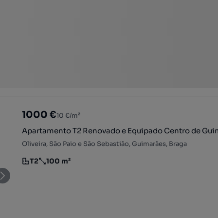
1000 €
10 €/m²
Apartamento T2 Renovado e Equipado Centro de Gui
Oliveira, São Paio e São Sebastião, Guimarães, Braga
T2
100 m²
Tipologia
Preço por metro quadrado