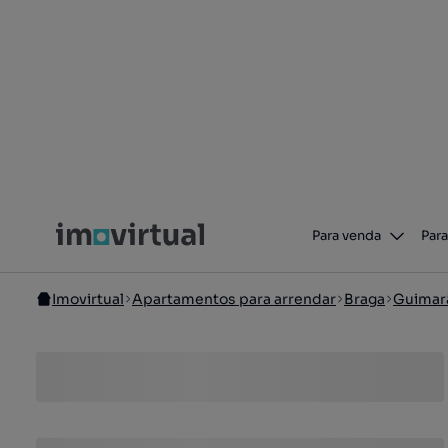
Para venda
Para
Imovirtual
Apartamentos para arrendar
Braga
Guimar