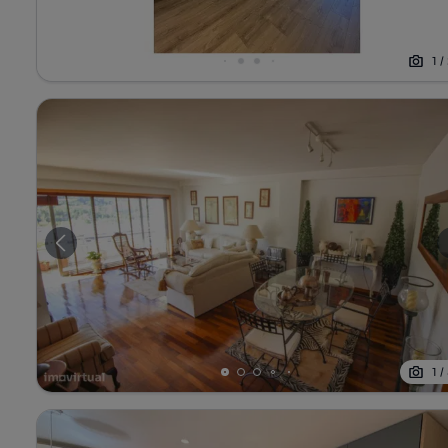
1
/
1
/