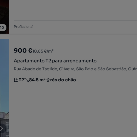
Profissional
/
10
900 €
10,65 €/m²
Apartamento T2 para arrendamento
T2
84.5 m²
rés do chão
Tipologia
Preço por metro quadrado
Andar