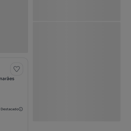
marães
Destacado