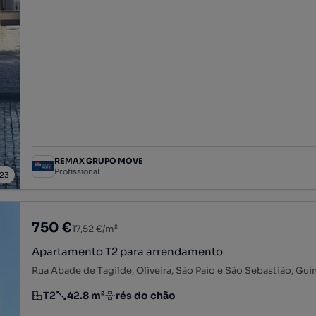
REMAX GRUPO MOVE
Profissional
23
750 €
17,52 €/m²
Apartamento T2 para arrendamento
T2
42.8 m²
rés do chão
Tipologia
Preço por metro quadrado
Andar