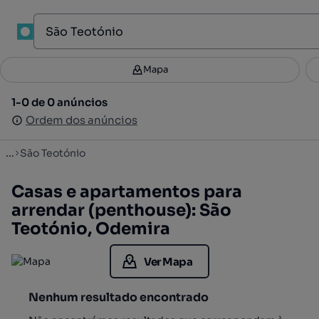
1
Mapa
Mapa
Filtros
Guardar pesquisa
3
1-0 de 0 anúncios
1-0 de 0 anúncios
Ordenar
Ordem dos anúncios
Ordem dos anúncios
...
São Teotónio
Casas e apartamentos para
arrendar (penthouse): São
Teotónio, Odemira
Ver Mapa
Nenhum resultado encontrado