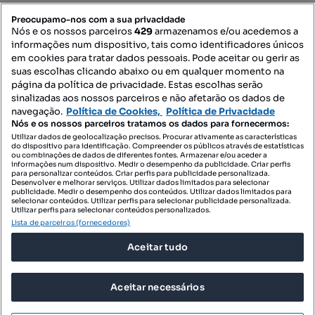
PORTAIS
Preocupamo-nos com a sua privacidade
Nós e os nossos parceiros
429
armazenamos e/ou acedemos a
informações num dispositivo, tais como identificadores únicos
Mapa do Site
em cookies para tratar dados pessoais. Pode aceitar ou gerir as
suas escolhas clicando abaixo ou em qualquer momento na
página da política de privacidade. Estas escolhas serão
sinalizadas aos nossos parceiros e não afetarão os dados de
Contacte-nos
navegação.
Política de Cookies,
Política de Privacidade
Nós e os nossos parceiros tratamos os dados para fornecermos:
Utilizar dados de geolocalização precisos. Procurar ativamente as características
do dispositivo para identificação. Compreender os públicos através de estatísticas
SIGA-NOS:
ou combinações de dados de diferentes fontes. Armazenar e/ou aceder a
informações num dispositivo. Medir o desempenho da publicidade. Criar perfis
para personalizar conteúdos. Criar perfis para publicidade personalizada.
Desenvolver e melhorar serviços. Utilizar dados limitados para selecionar
publicidade. Medir o desempenho dos conteúdos. Utilizar dados limitados para
selecionar conteúdos. Utilizar perfis para selecionar publicidade personalizada.
DESCARREGAR NA:
Utilizar perfis para selecionar conteúdos personalizados.
Lista de parceiros (fornecedores)
Aceitar tudo
Aceitar necessários
© 2026 Imovirtual.com, OLX Portugal, S.A.
TERMOS DE UTILIZAÇÃO