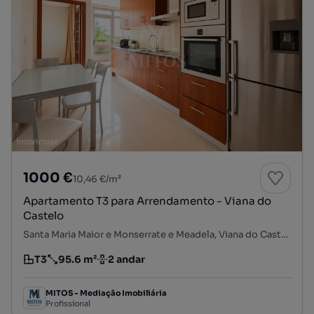
1000 €
10,46 €/m²
Apartamento T3 para Arrendamento - Viana do
Castelo
Santa Maria Maior e Monserrate e Meadela, Viana do Castelo, Viana do Castelo
T3
95.6 m²
2 andar
Tipologia
Preço por metro quadrado
Andar
MITOS - Mediação Imobiliária
Profissional