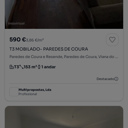
590 €
3,86 €/m²
T3 MOBILADO- PAREDES DE COURA
Paredes de Coura e Resende, Paredes de Coura, Viana do Castelo
T3
153 m²
1 andar
Tipologia
Preço por metro quadrado
Andar
Destacado
Multipropostas, Lda
Profissional