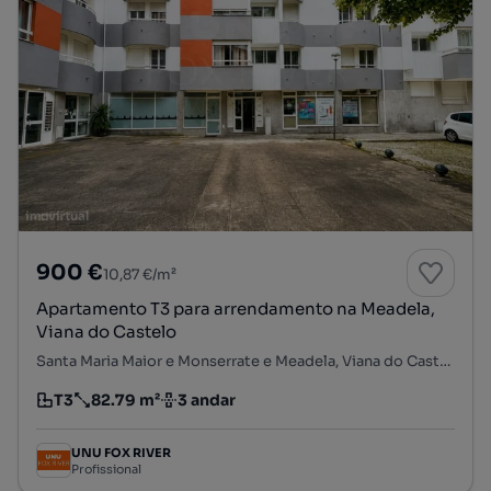
900 €
10,87 €/m²
Apartamento T3 para arrendamento na Meadela,
Viana do Castelo
Santa Maria Maior e Monserrate e Meadela, Viana do Castelo, Viana do Castelo
T3
82.79 m²
3 andar
Tipologia
Preço por metro quadrado
Andar
UNU FOX RIVER
Profissional