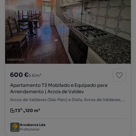
600 €
5 €/m²
Apartamento T3 Mobilado e Equipado para
Arrendamento | Arcos de Valdev
Arcos de Valdevez (São Paio) e Giela, Arcos de Valdevez, Viana do Castelo
T3
120 m²
Tipologia
Preço por metro quadrado
Arcobarca Lda
Profissional