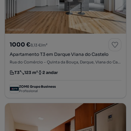
1000 €
8,13 €/m²
Apartamento T3 em Darque Viana do Castelo
Rua do Comércio - Quinta da Bouça, Darque, Viana do Castelo, Viana do Castelo
T3
123 m²
2 andar
Tipologia
Preço por metro quadrado
Andar
ZOME Grupo Business
Profissional