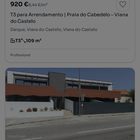
920 €
8,44 €/m²
T3 para Arrendamento | Praia do Cabedelo – Viana
do Castelo
Darque, Viana do Castelo, Viana do Castelo
T3
109 m²
Tipologia
Preço por metro quadrado
Profissional