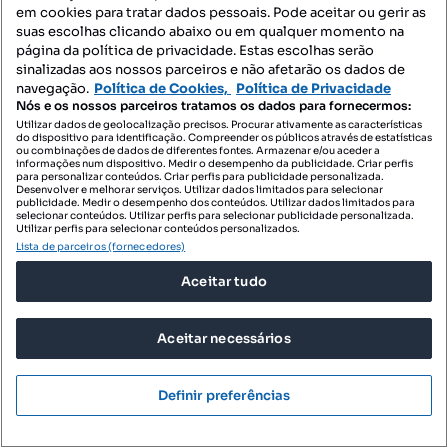
em cookies para tratar dados pessoais. Pode aceitar ou gerir as
suas escolhas clicando abaixo ou em qualquer momento na
950 €
página da política de privacidade. Estas escolhas serão
10,07 €/m²
sinalizadas aos nossos parceiros e não afetarão os dados de
Andar moradia T3 - Monserrate
navegação.
Política de Cookies,
Política de Privacidade
Nós e os nossos parceiros tratamos os dados para fornecermos:
Santa Maria Maior e Monserrate e Meadela, Viana do Castelo, Viana do Castelo
Utilizar dados de geolocalização precisos. Procurar ativamente as características
do dispositivo para identificação. Compreender os públicos através de estatísticas
T3
94.3 m²
ou combinações de dados de diferentes fontes. Armazenar e/ou aceder a
Tipologia
Preço por metro quadrado
informações num dispositivo. Medir o desempenho da publicidade. Criar perfis
para personalizar conteúdos. Criar perfis para publicidade personalizada.
Desenvolver e melhorar serviços. Utilizar dados limitados para selecionar
MITOS - Mediação Imobiliária
publicidade. Medir o desempenho dos conteúdos. Utilizar dados limitados para
Profissional
selecionar conteúdos. Utilizar perfis para selecionar publicidade personalizada.
Utilizar perfis para selecionar conteúdos personalizados.
Lista de parceiros (fornecedores)
Aceitar tudo
Aceitar necessários
Definir preferências