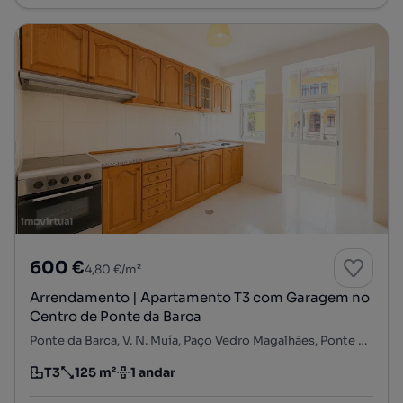
600 €
4,80 €/m²
Arrendamento | Apartamento T3 com Garagem no
Centro de Ponte da Barca
Ponte da Barca, V. N. Muía, Paço Vedro Magalhães, Ponte da Barca, Viana do Castelo
T3
125 m²
1 andar
Tipologia
Preço por metro quadrado
Andar