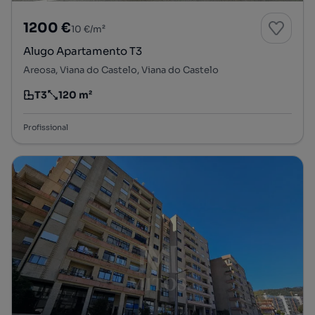
1200 €
10 €/m²
Alugo Apartamento T3
Areosa, Viana do Castelo, Viana do Castelo
T3
120 m²
Tipologia
Preço por metro quadrado
Profissional