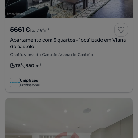
5661 €
16,17 €/m²
Apartamento com 3 quartos - localizado em Viana
do castelo
Chafé, Viana do Castelo, Viana do Castelo
T3
350 m²
Tipologia
Preço por metro quadrado
Uniplaces
Profissional