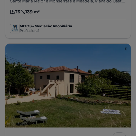
Santa Maria Maior e Monserrate e Meadela, Viana do Castelo, Viana do Castelo
T3
139 m²
Tipologia
Preço por metro quadrado
MITOS - Mediação Imobiliária
Profissional