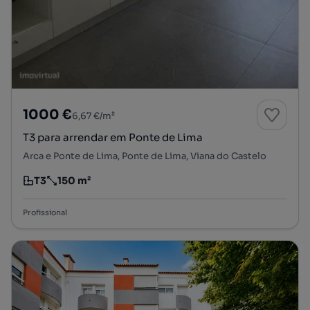
1000 €
6,67 €/m²
T3 para arrendar em Ponte de Lima
Arca e Ponte de Lima, Ponte de Lima, Viana do Castelo
T3
150 m²
Tipologia
Preço por metro quadrado
Profissional