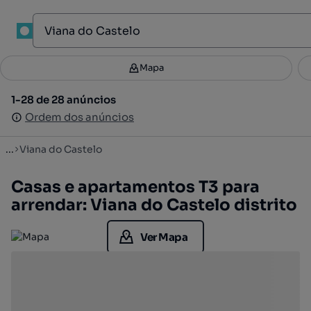
Mapa
Mapa
Filtros
Guardar pesquisa
3
1-28 de 28 anúncios
1-28 de 28 anúncios
Ordenar
Ordem dos anúncios
Ordem dos anúncios
...
Viana do Castelo
Casas e apartamentos T3 para
arrendar: Viana do Castelo distrito
Ver Mapa