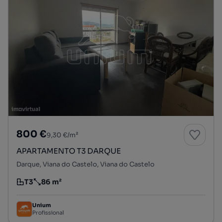
800 €
9,30 €/m²
APARTAMENTO T3 DARQUE
Darque, Viana do Castelo, Viana do Castelo
T3
86 m²
Tipologia
Preço por metro quadrado
Unium
Profissional