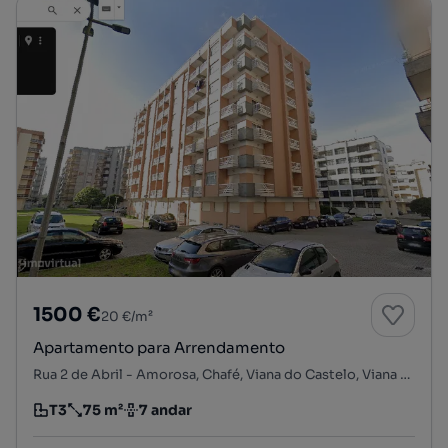
1500 €
20 €/m²
Apartamento para Arrendamento
Rua 2 de Abril - Amorosa, Chafé, Viana do Castelo, Viana do Castelo
T3
75 m²
7 andar
Tipologia
Preço por metro quadrado
Andar