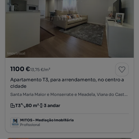
1100 €
13,75 €/m²
Apartamento T3, para arrendamento, no centro a
cidade
Santa Maria Maior e Monserrate e Meadela, Viana do Castelo, Viana do Castelo
T3
80 m²
3 andar
Tipologia
Preço por metro quadrado
Andar
MITOS - Mediação Imobiliária
Profissional