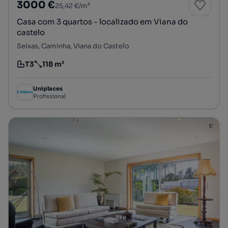
3000 €
25,42 €/m²
Casa com 3 quartos - localizado em Viana do
castelo
Seixas, Caminha, Viana do Castelo
T3
118 m²
Tipologia
Preço por metro quadrado
Uniplaces
Profissional