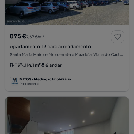
875 €
7,67 €/m²
Apartamento T3 para arrendamento
Santa Maria Maior e Monserrate e Meadela, Viana do Castelo, Viana do Castelo
T3
114.1 m²
6 andar
Tipologia
Preço por metro quadrado
Andar
MITOS - Mediação Imobiliária
Profissional