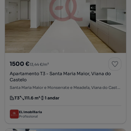
1500 €
13,44 €/m²
Apartamento T3 - Santa Maria Maior, Viana do
Castelo
Santa Maria Maior e Monserrate e Meadela, Viana do Castelo, Viana do Castelo
T3
111.6 m²
1 andar
Tipologia
Preço por metro quadrado
Andar
EL Imobiliaria
Profissional