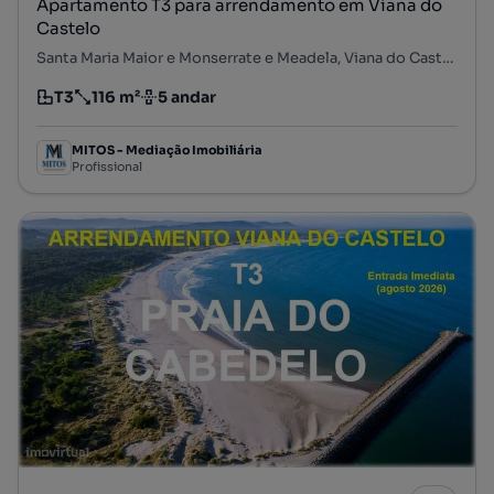
Apartamento T3 para arrendamento em Viana do
Castelo
Santa Maria Maior e Monserrate e Meadela, Viana do Castelo, Viana do Castelo
T3
116 m²
5 andar
Tipologia
Preço por metro quadrado
Andar
MITOS - Mediação Imobiliária
Profissional