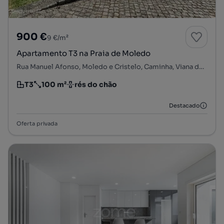
900 €
9 €/m²
Apartamento T3 na Praia de Moledo
Rua Manuel Afonso, Moledo e Cristelo, Caminha, Viana do Castelo
T3
100 m²
rés do chão
Tipologia
Preço por metro quadrado
Andar
Destacado
Oferta privada