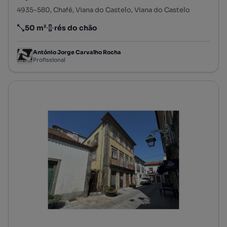
4935-580, Chafé, Viana do Castelo, Viana do Castelo
50 m²
rés do chão
Preço por metro quadrado
Andar
António Jorge Carvalho Rocha
Profissional