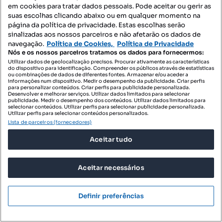
em cookies para tratar dados pessoais. Pode aceitar ou gerir as
suas escolhas clicando abaixo ou em qualquer momento na
página da política de privacidade. Estas escolhas serão
sinalizadas aos nossos parceiros e não afetarão os dados de
navegação.
Política de Cookies,
Política de Privacidade
Nós e os nossos parceiros tratamos os dados para fornecermos:
Utilizar dados de geolocalização precisos. Procurar ativamente as características
do dispositivo para identificação. Compreender os públicos através de estatísticas
Preço sob consulta
ou combinações de dados de diferentes fontes. Armazenar e/ou aceder a
informações num dispositivo. Medir o desempenho da publicidade. Criar perfis
para personalizar conteúdos. Criar perfis para publicidade personalizada.
Restaurante equipado centro histórico - Viana do
Desenvolver e melhorar serviços. Utilizar dados limitados para selecionar
publicidade. Medir o desempenho dos conteúdos. Utilizar dados limitados para
Castelo
selecionar conteúdos. Utilizar perfis para selecionar publicidade personalizada.
Utilizar perfis para selecionar conteúdos personalizados.
Santa Maria Maior e Monserrate e Meadela, Viana do Castelo, Viana do Castelo
Lista de parceiros (fornecedores)
122.2 m²
rés do chão
Preço por metro quadrado
Andar
Aceitar tudo
MITOS - Mediação Imobiliária
Profissional
Aceitar necessários
Definir preferências