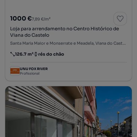
1000 €
7,89 €/m²
Loja para arrendamento no Centro Histórico de
Viana do Castelo
Santa Maria Maior e Monserrate e Meadela, Viana do Castelo, Viana do Castelo
126.7 m²
rés do chão
Preço por metro quadrado
Andar
UNU FOX RIVER
Profissional