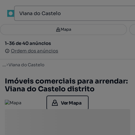
Mapa
Mapa
Filtros
Guardar pesquisa
3
1-36 de 40 anúncios
1-36 de 40 anúncios
Ordenar
Ordem dos anúncios
Ordem dos anúncios
...
Viana do Castelo
Imóveis comerciais para arrendar:
Viana do Castelo distrito
Ver Mapa