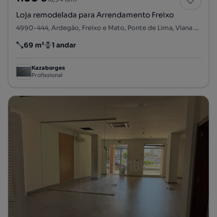
Loja remodelada para Arrendamento Freixo
4990-444, Ardegão, Freixo e Mato, Ponte de Lima, Viana do Castelo
69 m²
1 andar
Preço por metro quadrado
Andar
Kazaborges
Profissional