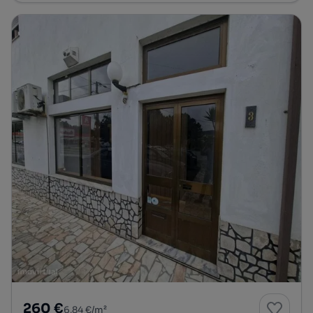
260 €
6,84 €/m²