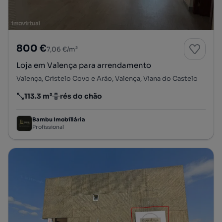
800 €
7,06 €/m²
Loja em Valença para arrendamento
Valença, Cristelo Covo e Arão, Valença, Viana do Castelo
113.3 m²
rés do chão
Preço por metro quadrado
Andar
Bambu Imobiliária
Profissional