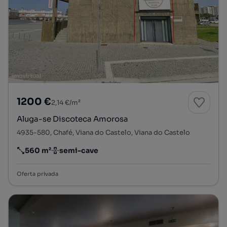
1200 €
2,14 €/m²
Aluga-se Discoteca Amorosa
4935-580, Chafé, Viana do Castelo, Viana do Castelo
560 m²
semi-cave
Preço por metro quadrado
Andar
Oferta privada