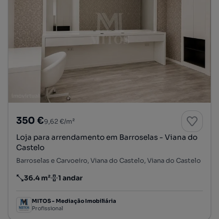
350 €
9,62 €/m²
Loja para arrendamento em Barroselas - Viana do
Castelo
Barroselas e Carvoeiro, Viana do Castelo, Viana do Castelo
36.4 m²
1 andar
Preço por metro quadrado
Andar
MITOS - Mediação Imobiliária
Profissional