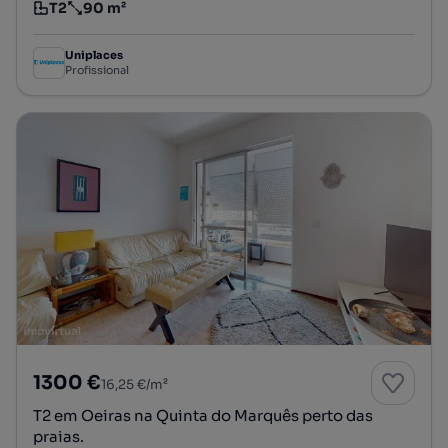
T2
90 m²
Tipologia
Preço por metro quadrado
Uniplaces
Profissional
1300 €
16,25 €/m²
T2 em Oeiras na Quinta do Marquês perto das
praias.