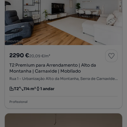
2290 €
20,09 €/m²
T2 Premium para Arrendamento | Alto da
Montanha | Carnaxide | Mobilado
Rua 1 - Urbanização Alto da Montanha, Serra de Carnaxide - Parque de Santa Cruz, Carnaxide e Queijas, Oeiras, Lisboa
T2
114 m²
1 andar
Tipologia
Preço por metro quadrado
Andar
Profissional