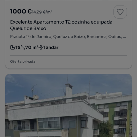
1000 €
14,29 €/m²
Excelente Apartamento T2 cozinha equipada
Queluz de Baixo
Praceta 1º de Janeiro, Queluz de Baixo, Barcarena, Oeiras, Lisboa
T2
70 m²
1 andar
Tipologia
Preço por metro quadrado
Andar
Oferta privada