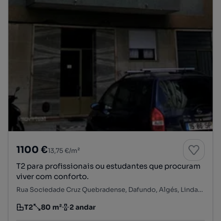
1100 €
13,75 €/m²
T2 para profissionais ou estudantes que procuram
viver com conforto.
Rua Sociedade Cruz Quebradense, Dafundo, Algés, Linda-a-Velha e Cruz Quebrada-Dafundo, Oeiras, Lisboa
T2
80 m²
2 andar
Tipologia
Preço por metro quadrado
Andar