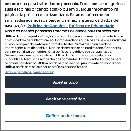
em cookies para tratar dados pessoais. Pode aceitar ou gerir as
suas escolhas clicando abaixo ou em qualquer momento na
página da política de privacidade. Estas escolhas serão
sinalizadas aos nossos parceiros e não afetarão os dados de
navegação.
Política de Cookies,
Política de Privacidade
Nós e os nossos parceiros tratamos os dados para fornecermos:
Utilizar dados de geolocalização precisos. Procurar ativamente as características
do dispositivo para identificação. Compreender os públicos através de estatísticas
ou combinações de dados de diferentes fontes. Armazenar e/ou aceder a
informações num dispositivo. Medir o desempenho da publicidade. Criar perfis
para personalizar conteúdos. Criar perfis para publicidade personalizada.
2100 €
21 €/m²
Desenvolver e melhorar serviços. Utilizar dados limitados para selecionar
publicidade. Medir o desempenho dos conteúdos. Utilizar dados limitados para
selecionar conteúdos. Utilizar perfis para selecionar publicidade personalizada.
[PARTICULAR] T2 com Varanda e Vista Mar
Utilizar perfis para selecionar conteúdos personalizados.
Deslumbrante – Paço de Arcos
Lista de parceiros (fornecedores)
Figueirinha - Augusto Castro, Oeiras e S. Julião da Barra, Paço de Arcos e Caxias, Oeiras, Lisboa
Aceitar tudo
T2
100 m²
Tipologia
Preço por metro quadrado
Aceitar necessários
Profissional
Definir preferências