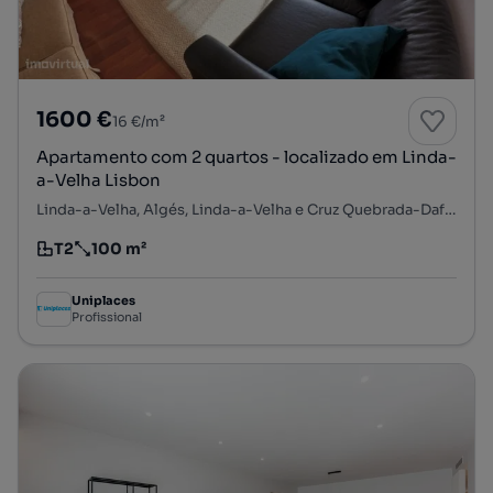
1600 €
16 €/m²
Apartamento com 2 quartos - localizado em Linda-
a-Velha Lisbon
Linda-a-Velha, Algés, Linda-a-Velha e Cruz Quebrada-Dafundo, Oeiras, Lisboa
T2
100 m²
Tipologia
Preço por metro quadrado
Uniplaces
Profissional