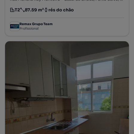
T2
87.59 m²
rés do chão
Tipologia
Preço por metro quadrado
Andar
Remax Grupo Team
Profissional