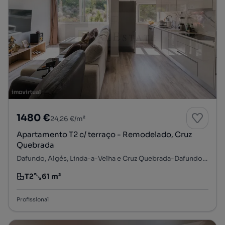
1480 €
24,26 €/m²
Apartamento T2 c/ terraço - Remodelado, Cruz
Quebrada
Dafundo, Algés, Linda-a-Velha e Cruz Quebrada-Dafundo, Oeiras, Lisboa
T2
61 m²
Tipologia
Preço por metro quadrado
Profissional