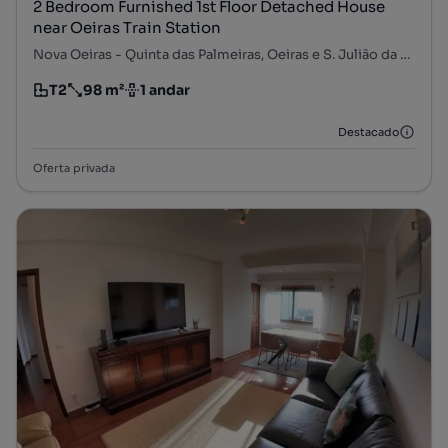
2 Bedroom Furnished 1st Floor Detached House
near Oeiras Train Station
Nova Oeiras - Quinta das Palmeiras, Oeiras e S. Julião da Barra, Paço de Arcos e Caxias, Oeiras, Lisboa
T2
98 m²
1 andar
Tipologia
Preço por metro quadrado
Andar
Destacado
Oferta privada