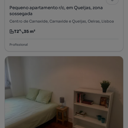
Pequeno apartamento r/c, em Queijas, zona
sossegada
Centro de Carnaxide, Carnaxide e Queijas, Oeiras, Lisboa
T2
35 m²
Tipologia
Preço por metro quadrado
Profissional