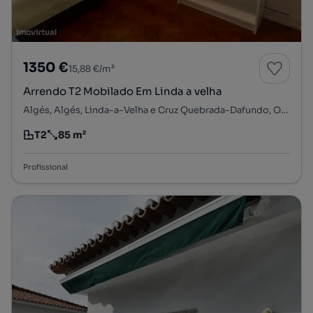
1350 €
15,88 €/m²
Arrendo T2 Mobilado Em Linda a velha
Algés, Algés, Linda-a-Velha e Cruz Quebrada-Dafundo, Oeiras, Lisboa
T2
85 m²
Tipologia
Preço por metro quadrado
Profissional