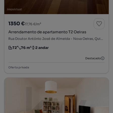
1350 €
17,76 €/m²
Arrendamento de apartamento T2 Oeiras
Rua Doutor António José de Almeida - Nova Oeiras, Quinta do Marquês, Oeiras e S. Julião da Barra, Paço de Arcos e Caxias, Oeiras, Lisboa
T2
76 m²
2 andar
Tipologia
Preço por metro quadrado
Andar
Destacado
Oferta privada