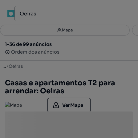
1
Mapa
Mapa
Filtros
Guardar pesquisa
3
1-36 de 99 anúncios
1-36 de 99 anúncios
Ordenar
Ordem dos anúncios
Ordem dos anúncios
...
Oeiras
Casas e apartamentos T2 para
arrendar: Oeiras
Ver Mapa