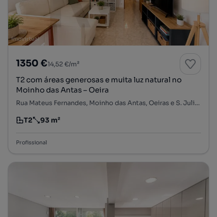
1350 €
14,52 €/m²
T2 com áreas generosas e muita luz natural no
Moinho das Antas – Oeira
Rua Mateus Fernandes, Moinho das Antas, Oeiras e S. Julião da Barra, Paço de Arcos e Caxias, Oeiras, Lisboa
T2
93 m²
Tipologia
Preço por metro quadrado
Profissional