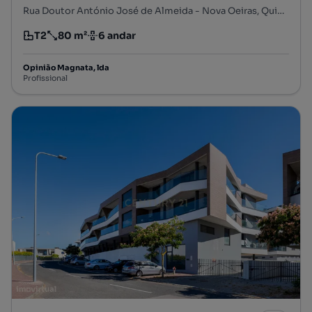
Rua Doutor António José de Almeida - Nova Oeiras, Quinta do Marquês, Oeiras e S. Julião da Barra, Paço de Arcos e Caxias, Oeiras, Lisboa
T2
80 m²
6 andar
Tipologia
Preço por metro quadrado
Andar
Opinião Magnata, lda
Profissional