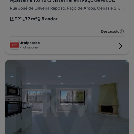
Apartamento T2 c/ vista mar em Paço de Arcos.
Rua José de Oliveira Raposo, Paço de Arcos, Oeiras e S. Julião da Barra, Paço de Arcos e Caxias, Oeiras, Lisboa
T2
72 m²
5 andar
Tipologia
Preço por metro quadrado
Andar
Destacado
Urbiparede
Profissional