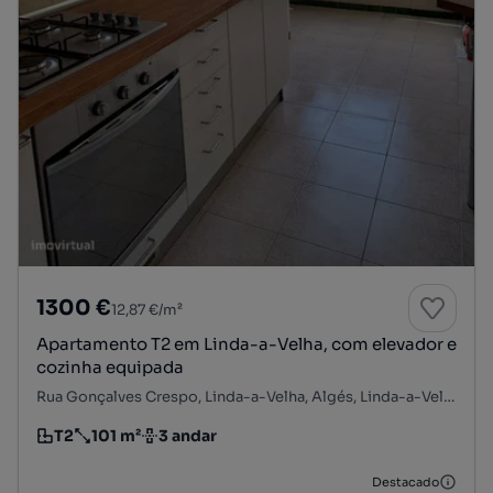
1300 €
12,87 €/m²
Apartamento T2 em Linda-a-Velha, com elevador e
cozinha equipada
Rua Gonçalves Crespo, Linda-a-Velha, Algés, Linda-a-Velha e Cruz Quebrada-Dafundo, Oeiras, Lisboa
T2
101 m²
3 andar
Tipologia
Preço por metro quadrado
Andar
Destacado