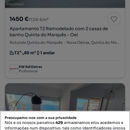
1450 €
17,06 €/m²
Apartamento T2 Remodelado com 2 casas de
banho Quinta do Marquês - Oei
Rotunda Quinta do Marquês - Nova Oeiras, Quinta do Marquês, Oeiras e S. Julião da Barra, Paço de Arcos e Caxias, Oeiras, Lisboa
T2
85 m²
1 andar
Tipologia
Preço por metro quadrado
Andar
KW Sol Oeiras
Profissional
Preocupamo-nos com a sua privacidade
Nós e os nossos parceiros
429
armazenamos e/ou acedemos a
informações num dispositivo, tais como identificadores únicos