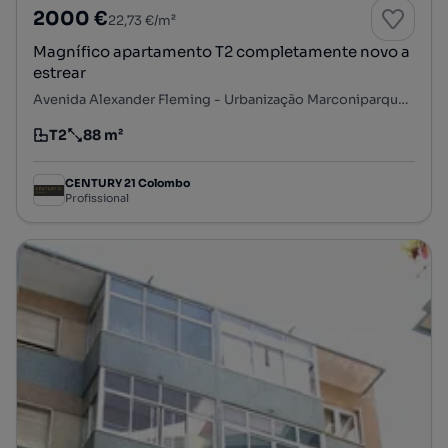
2000 €
22,73 €/m²
Magnífico apartamento T2 completamente novo a
estrear
Avenida Alexander Fleming - Urbanização Marconiparque, Serra de Carnaxide, Venteira, Amadora, Lisboa
T2
88 m²
Tipologia
Preço por metro quadrado
CENTURY 21 Colombo
Profissional