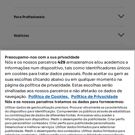
Para Profissionais
Notícias
PORTAIS
Preocupamo-nos com a sua privacidade
Nós e os nossos parceiros
429
armazenamos e/ou acedemos a
informações num dispositivo, tais como identificadores únicos
Mapa do Site
em cookies para tratar dados pessoais. Pode aceitar ou gerir as
suas escolhas clicando abaixo ou em qualquer momento na
página da política de privacidade. Estas escolhas serão
sinalizadas aos nossos parceiros e não afetarão os dados de
Contacte-nos
navegação.
Política de Cookies,
Política de Privacidade
Nós e os nossos parceiros tratamos os dados para fornecermos:
Utilizar dados de geolocalização precisos. Procurar ativamente as características
do dispositivo para identificação. Compreender os públicos através de estatísticas
SIGA-NOS:
ou combinações de dados de diferentes fontes. Armazenar e/ou aceder a
informações num dispositivo. Medir o desempenho da publicidade. Criar perfis
para personalizar conteúdos. Criar perfis para publicidade personalizada.
Desenvolver e melhorar serviços. Utilizar dados limitados para selecionar
publicidade. Medir o desempenho dos conteúdos. Utilizar dados limitados para
selecionar conteúdos. Utilizar perfis para selecionar publicidade personalizada.