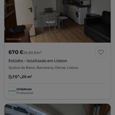
670 €
26,80 €/m²
Estúdio - localizado em Lisbon
Queluz de Baixo, Barcarena, Oeiras, Lisboa
T0
25 m²
Tipologia
Preço por metro quadrado
Uniplaces
Profissional