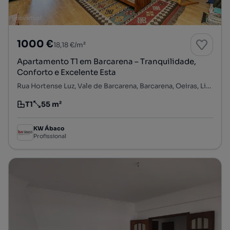
1000 €
18,18 €/m²
Apartamento T1 em Barcarena – Tranquilidade,
Conforto e Excelente Esta
Rua Hortense Luz, Vale de Barcarena, Barcarena, Oeiras, Lisboa
T1
55 m²
Tipologia
Preço por metro quadrado
KW Ábaco
Profissional