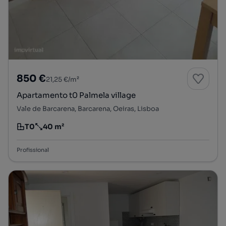
850 €
21,25 €/m²
Apartamento t0 Palmela village
Vale de Barcarena, Barcarena, Oeiras, Lisboa
T0
40 m²
Tipologia
Preço por metro quadrado
Profissional