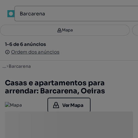
1
Mapa
Mapa
Filtros
Guardar pesquisa
2
1-6 de 6 anúncios
1-6 de 6 anúncios
Ordenar
Ordem dos anúncios
Ordem dos anúncios
...
Barcarena
Casas e apartamentos para
arrendar: Barcarena, Oeiras
Ver Mapa