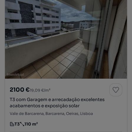
2100 €
19,09 €/m²
T3 com Garagem e arrecadação excelentes
acabamentos e exposição solar
Vale de Barcarena, Barcarena, Oeiras, Lisboa
T3
110 m²
Tipologia
Preço por metro quadrado