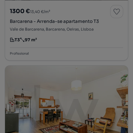
1300 €
13,40 €/m²
Barcarena - Arrenda-se apartamento T3
Vale de Barcarena, Barcarena, Oeiras, Lisboa
T3
97 m²
Tipologia
Preço por metro quadrado
Profissional