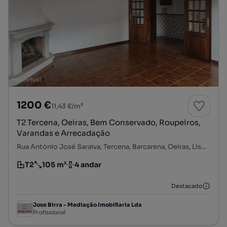
1200 €
11,43 €/m²
T2 Tercena, Oeiras, Bem Conservado, Roupeiros,
Varandas e Arrecadação
Rua António José Saraiva, Tercena, Barcarena, Oeiras, Lisboa
T2
105 m²
4 andar
Tipologia
Preço por metro quadrado
Andar
Destacado
Jose Birra - Mediação Imobiliaria Lda
Profissional