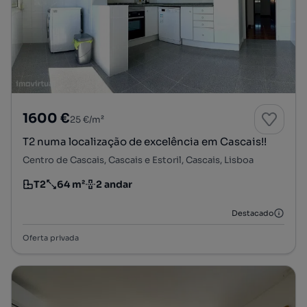
1600 €
25 €/m²
T2 numa localização de excelência em Cascais!!
Centro de Cascais, Cascais e Estoril, Cascais, Lisboa
T2
64 m²
2 andar
Tipologia
Preço por metro quadrado
Andar
Destacado
Oferta privada