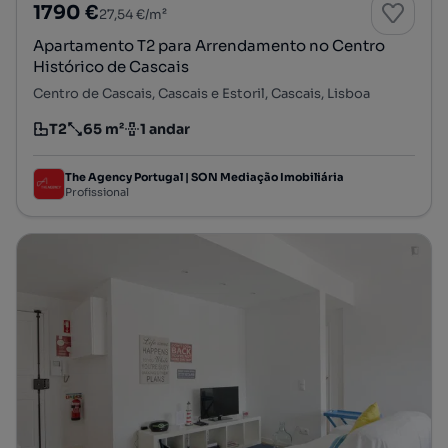
1790 €
27,54 €/m²
Apartamento T2 para Arrendamento no Centro
Histórico de Cascais
Centro de Cascais, Cascais e Estoril, Cascais, Lisboa
T2
65 m²
1 andar
Tipologia
Preço por metro quadrado
Andar
The Agency Portugal | SON Mediação Imobiliária
Profissional