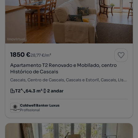
1850 €
28,77 €/m²
Apartamento T2 Renovado e Mobilado, centro
Histórico de Cascais
Cascais, Centro de Cascais, Cascais e Estoril, Cascais, Lisboa
T2
64.3 m²
2 andar
Tipologia
Preço por metro quadrado
Andar
Coldwell Banker Luxus
Profissional