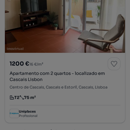
1200 €
16 €/m²
Apartamento com 2 quartos - localizado em
Cascais Lisbon
Centro de Cascais, Cascais e Estoril, Cascais, Lisboa
T2
75 m²
Tipologia
Preço por metro quadrado
Uniplaces
Profissional