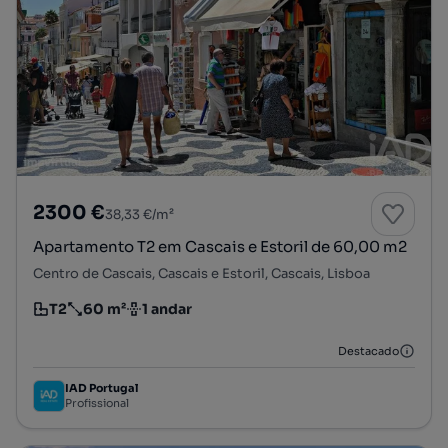
2300 €
38,33 €/m²
Apartamento T2 em Cascais e Estoril de 60,00 m2
Centro de Cascais, Cascais e Estoril, Cascais, Lisboa
T2
60 m²
1 andar
Tipologia
Preço por metro quadrado
Andar
Destacado
IAD Portugal
Profissional