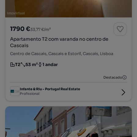
1790 €
33,77 €/m²
Apartamento T2 com varanda no centro de
Cascais
Centro de Cascais, Cascais e Estoril, Cascais, Lisboa
T2
53 m²
1 andar
Tipologia
Preço por metro quadrado
Andar
Destacado
Infante & Riu - Portugal Real Estate
Profissional