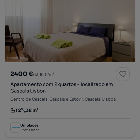
2400 €
63,16 €/m²
Apartamento com 2 quartos - localizado em
Cascais Lisbon
Centro de Cascais, Cascais e Estoril, Cascais, Lisboa
T2
38 m²
Tipologia
Preço por metro quadrado
Uniplaces
Profissional