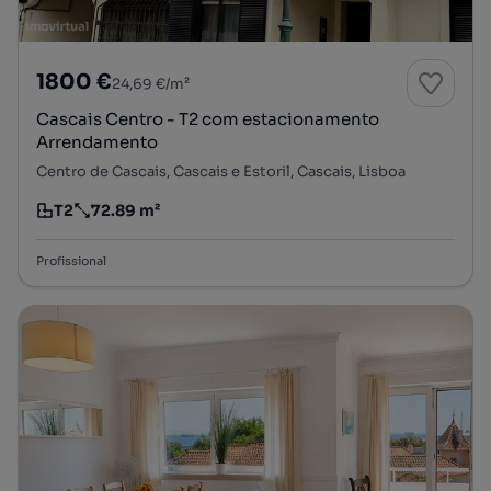
1800 €
24,69 €/m²
Cascais Centro - T2 com estacionamento
Arrendamento
Centro de Cascais, Cascais e Estoril, Cascais, Lisboa
T2
72.89 m²
Tipologia
Preço por metro quadrado
Profissional