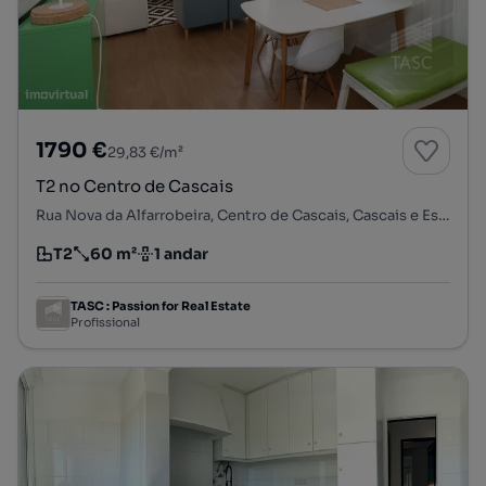
1790 €
29,83 €/m²
T2 no Centro de Cascais
Rua Nova da Alfarrobeira, Centro de Cascais, Cascais e Estoril, Cascais, Lisboa
T2
60 m²
1 andar
Tipologia
Preço por metro quadrado
Andar
TASC : Passion for Real Estate
Profissional