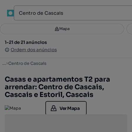
1
Mapa
Mapa
Filtros
Guardar pesquisa
3
1-21 de 21 anúncios
1-21 de 21 anúncios
Ordenar
Ordem dos anúncios
Ordem dos anúncios
...
Centro de Cascais
Casas e apartamentos T2 para
arrendar: Centro de Cascais,
Cascais e Estoril, Cascais
Ver Mapa