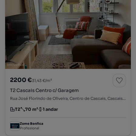
2200 €
31,43 €/m²
T2 Cascais Centro c/ Garagem
Rua José Florindo de Oliveira, Centro de Cascais, Cascais e Estoril, Cascais, Lisboa
T2
70 m²
1 andar
Tipologia
Preço por metro quadrado
Andar
Zome Benfica
Profissional