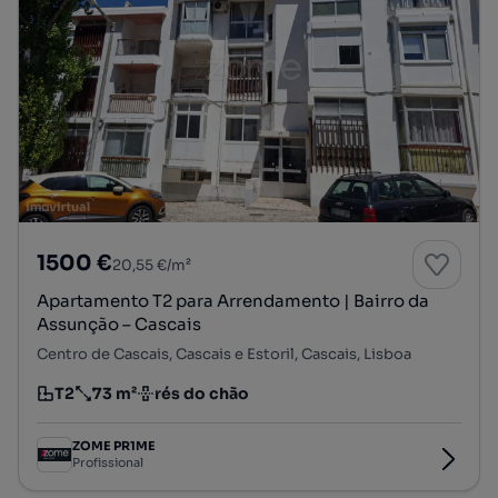
1500 €
20,55 €/m²
Apartamento T2 para Arrendamento | Bairro da
Assunção – Cascais
Centro de Cascais, Cascais e Estoril, Cascais, Lisboa
T2
73 m²
rés do chão
Tipologia
Preço por metro quadrado
Andar
ZOME PR1ME
Profissional