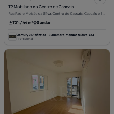
T2 Mobilado no Centro de Cascais
Rua Padre Moisés da Silva, Centro de Cascais, Cascais e Estoril, Cascais, Lisboa
T2
144 m²
3 andar
Tipologia
Preço por metro quadrado
Andar
Century 21 Atlântico - Blakemore, Mendes & Silva, Lda
Profissional