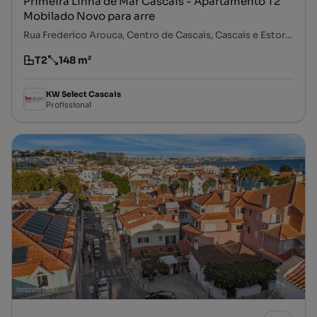
Primeira Linha de Mar Cascais - Apartamento T2
Mobilado Novo para arre
Rua Frederico Arouca, Centro de Cascais, Cascais e Estoril, Cascais, Lisboa
T2
148 m²
Tipologia
Preço por metro quadrado
KW Select Cascais
Profissional