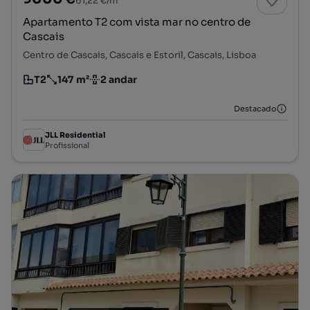
61,22 €/m²
Apartamento T2 com vista mar no centro de
Cascais
Centro de Cascais, Cascais e Estoril, Cascais, Lisboa
T2
147 m²
2 andar
Tipologia
Preço por metro quadrado
Andar
Destacado
JLL Residential
Profissional