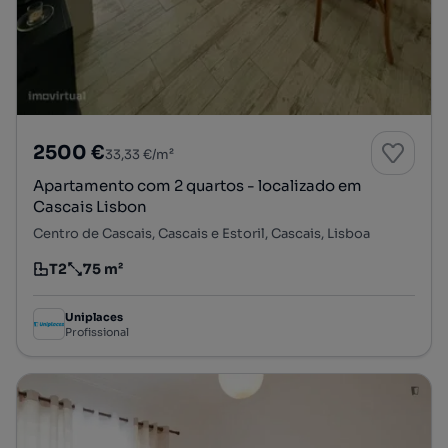
2500 €
33,33 €/m²
Apartamento com 2 quartos - localizado em
Cascais Lisbon
Centro de Cascais, Cascais e Estoril, Cascais, Lisboa
T2
75 m²
Tipologia
Preço por metro quadrado
Uniplaces
Profissional