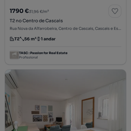
1790 €
31,96 €/m²
T2 no Centro de Cascais
Rua Nova da Alfarrobeira, Centro de Cascais, Cascais e Estoril, Cascais, Lisboa
T2
56 m²
1 andar
Tipologia
Preço por metro quadrado
Andar
TASC : Passion for Real Estate
Profissional