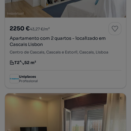
2250 €
43,27 €/m²
Apartamento com 2 quartos - localizado em
Cascais Lisbon
Centro de Cascais, Cascais e Estoril, Cascais, Lisboa
T2
52 m²
Tipologia
Preço por metro quadrado
Uniplaces
Profissional