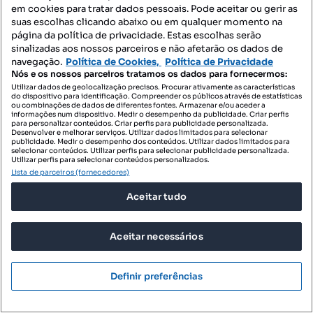
Profissional
em cookies para tratar dados pessoais. Pode aceitar ou gerir as
suas escolhas clicando abaixo ou em qualquer momento na
página da política de privacidade. Estas escolhas serão
sinalizadas aos nossos parceiros e não afetarão os dados de
navegação.
Política de Cookies,
Política de Privacidade
Nós e os nossos parceiros tratamos os dados para fornecermos:
Utilizar dados de geolocalização precisos. Procurar ativamente as características
do dispositivo para identificação. Compreender os públicos através de estatísticas
ou combinações de dados de diferentes fontes. Armazenar e/ou aceder a
informações num dispositivo. Medir o desempenho da publicidade. Criar perfis
para personalizar conteúdos. Criar perfis para publicidade personalizada.
Desenvolver e melhorar serviços. Utilizar dados limitados para selecionar
publicidade. Medir o desempenho dos conteúdos. Utilizar dados limitados para
selecionar conteúdos. Utilizar perfis para selecionar publicidade personalizada.
Utilizar perfis para selecionar conteúdos personalizados.
Lista de parceiros (fornecedores)
Aceitar tudo
Aceitar necessários
1150 €
14,74 €/m²
Apartamento T2 Mobiliado na Rua Miguel Torga
Definir preferências
Coimbra
Quinta da Maia, Santo António dos Olivais, Coimbra, Coimbra