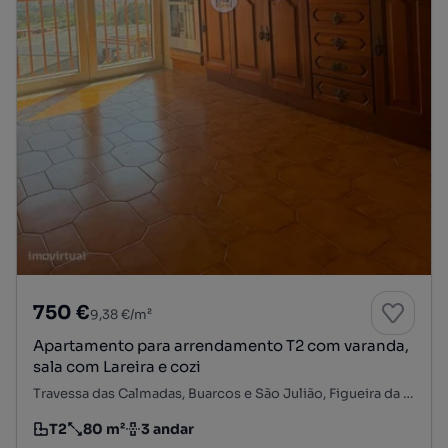
750 €
9,38 €/m²
Apartamento para arrendamento T2 com varanda,
sala com Lareira e cozi
Travessa das Calmadas, Buarcos e São Julião, Figueira da Foz, Coimbra
T2
80 m²
3 andar
Tipologia
Preço por metro quadrado
Andar