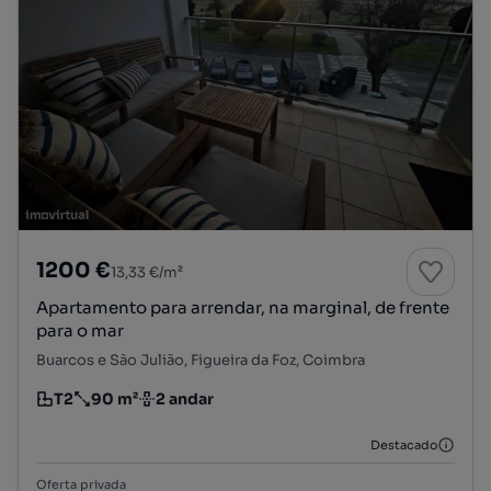
1200 €
13,33 €/m²
Apartamento para arrendar, na marginal, de frente
para o mar
Buarcos e São Julião, Figueira da Foz, Coimbra
T2
90 m²
2 andar
Tipologia
Preço por metro quadrado
Andar
Destacado
Oferta privada