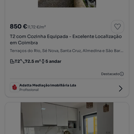
850 €
11,72 €/m²
T2 com Cozinha Equipada - Excelente Localização
em Coimbra
Terraços do Rio, Sé Nova, Santa Cruz, Almedina e São Bartolomeu, Coimbra, Coimbra
T2
72.5 m²
5 andar
Tipologia
Preço por metro quadrado
Andar
Destacado
Adatta Mediação Imobiliária Lda
Profissional