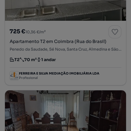
725 €
10,36 €/m²
Apartamento T2 em Coimbra (Rua do Brasil)
Penedo da Saudade, Sé Nova, Santa Cruz, Almedina e São Bartolomeu, Coimbra, Coimbra
T2
70 m²
1 andar
Tipologia
Preço por metro quadrado
Andar
FERREIRA E SILVA MEDIAÇÃO IMOBILIÁRIA LDA
Profissional