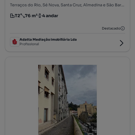
Terraços do Rio, Sé Nova, Santa Cruz, Almedina e São Bartolomeu, Coimbra, Coimbra
T2
76 m²
4 andar
Tipologia
Preço por metro quadrado
Andar
Destacado
Adatta Mediação Imobiliária Lda
Profissional