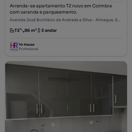
Arrenda-se apartamento T2 novo em Coimbra
com varanda e parqueamento.
Avenida José Bonifácio de Andrade e Silva - Almegue, Santa Clara, Santa Clara e Castelo Viegas, Coimbra, Coimbra
T2
86 m²
3 andar
Tipologia
Preço por metro quadrado
Andar
Hr House
Profissional