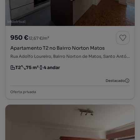
950 €
12,67 €/m²
Apartamento T2 no Bairro Norton Matos
Rua Adolfo Loureiro, Bairro Norton de Matos, Santo António dos Olivais, Coimbra, Coimbra
T2
75 m²
4 andar
Tipologia
Preço por metro quadrado
Andar
Destacado
Oferta privada