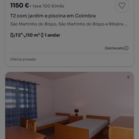
1150 €
+ taxa: 100 €/mês
T2 com jardim e piscina em Coimbra
São Martinho do Bispo, São Martinho do Bispo e Ribeira de Frades, Coimbra, Coimbra
T2
110 m²
1 andar
Tipologia
Preço por metro quadrado
Andar
Destacado
Oferta privada