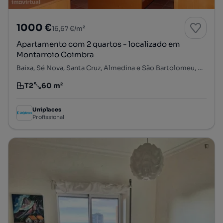
1000 €
16,67 €/m²
Apartamento com 2 quartos - localizado em
Montarroio Coimbra
Baixa, Sé Nova, Santa Cruz, Almedina e São Bartolomeu, Coimbra, Coimbra
T2
60 m²
Tipologia
Preço por metro quadrado
Uniplaces
Profissional