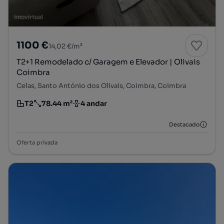
1100 €
14,02 €/m²
T2+1 Remodelado c/ Garagem e Elevador | Olivais
Coimbra
Celas, Santo António dos Olivais, Coimbra, Coimbra
T2
78.44 m²
4 andar
Tipologia
Preço por metro quadrado
Andar
Destacado
Oferta privada