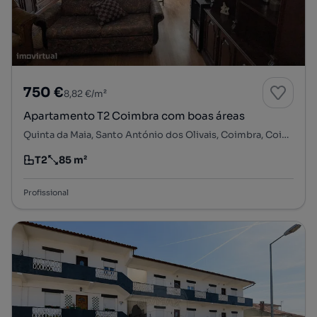
750 €
8,82 €/m²
Apartamento T2 Coimbra com boas áreas
Quinta da Maia, Santo António dos Olivais, Coimbra, Coimbra
T2
85 m²
Tipologia
Preço por metro quadrado
Profissional