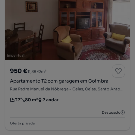
950 €
11,88 €/m²
Apartamento T2 com garagem em Coimbra
Rua Padre Manuel da Nóbrega - Celas, Celas, Santo António dos Olivais, Coimbra, Coimbra
T2
80 m²
2 andar
Tipologia
Preço por metro quadrado
Andar
Destacado
Oferta privada