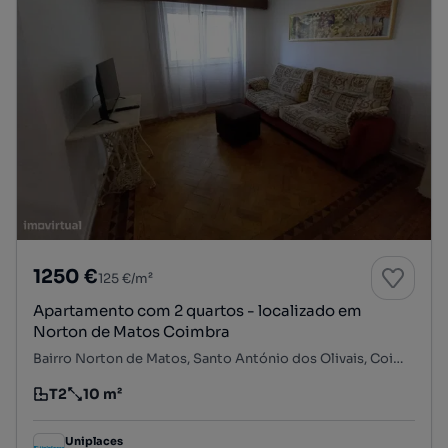
1250 €
125 €/m²
Apartamento com 2 quartos - localizado em
Norton de Matos Coimbra
Bairro Norton de Matos, Santo António dos Olivais, Coimbra, Coimbra
T2
10 m²
Tipologia
Preço por metro quadrado
Uniplaces