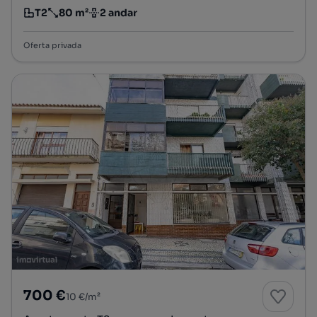
T2
80 m²
2 andar
Tipologia
Preço por metro quadrado
Andar
Oferta privada
700 €
10 €/m²