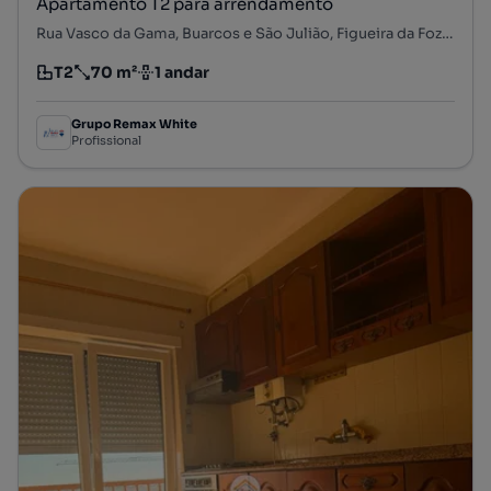
Apartamento T2 para arrendamento
Rua Vasco da Gama, Buarcos e São Julião, Figueira da Foz, Coimbra
T2
70 m²
1 andar
Tipologia
Preço por metro quadrado
Andar
Grupo Remax White
Profissional