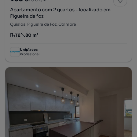
Apartamento com 2 quartos - localizado em
Figueira da foz
Quiaios, Figueira da Foz, Coimbra
T2
80 m²
Tipologia
Preço por metro quadrado
Uniplaces
Profissional