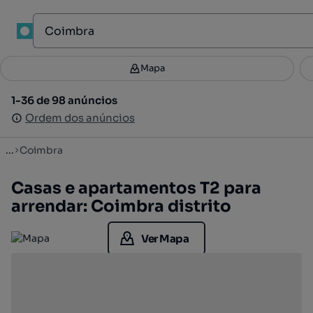
Mapa
Mapa
Filtros
Guardar pesquisa
3
1-36 de 98 anúncios
1-36 de 98 anúncios
Ordenar
Ordem dos anúncios
Ordem dos anúncios
...
Coimbra
Casas e apartamentos T2 para
arrendar: Coimbra distrito
Ver Mapa