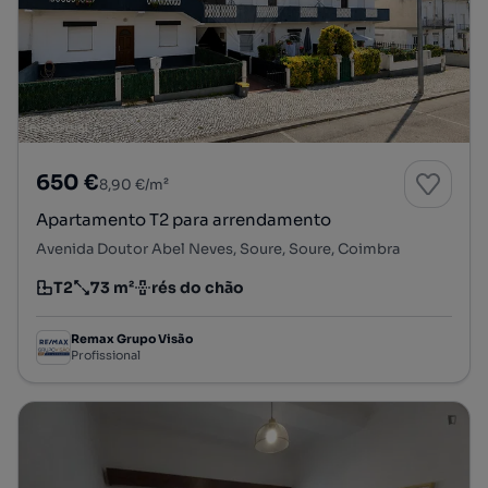
650 €
8,90 €/m²
Apartamento T2 para arrendamento
Avenida Doutor Abel Neves, Soure, Soure, Coimbra
T2
73 m²
rés do chão
Tipologia
Preço por metro quadrado
Andar
Remax Grupo Visão
Profissional