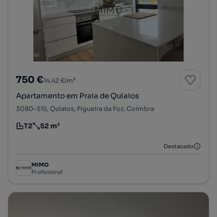
750 €
14,42 €/m²
Apartamento em Praia de Quiaios
3080-515, Quiaios, Figueira da Foz, Coimbra
T2
52 m²
Tipologia
Preço por metro quadrado
Destacado
MIMO
Profissional