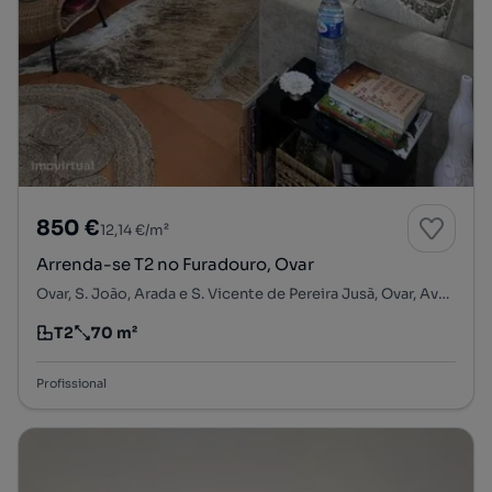
850 €
12,14 €/m²
Arrenda-se T2 no Furadouro, Ovar
Ovar, S. João, Arada e S. Vicente de Pereira Jusã, Ovar, Aveiro
T2
70 m²
Tipologia
Preço por metro quadrado
Profissional