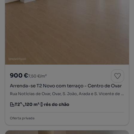
900 €
7,50 €/m²
Arrenda-se T2 Novo com terraço - Centro de Ovar
Rua Notícias de Ovar, Ovar, S. João, Arada e S. Vicente de Pereira Jusã, Ovar, Aveiro
T2
120 m²
rés do chão
Tipologia
Preço por metro quadrado
Andar
Oferta privada