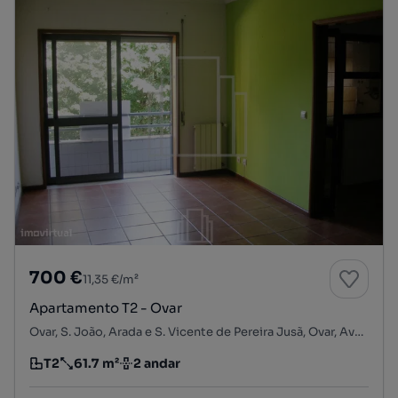
700 €
11,35 €/m²
Apartamento T2 - Ovar
Ovar, S. João, Arada e S. Vicente de Pereira Jusã, Ovar, Aveiro
T2
61.7 m²
2 andar
Tipologia
Preço por metro quadrado
Andar