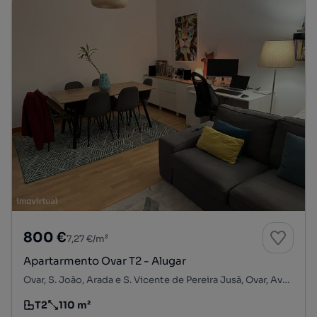
800 €
7,27 €/m²
Apartarmento Ovar T2 - Alugar
Ovar, S. João, Arada e S. Vicente de Pereira Jusã, Ovar, Aveiro
T2
110 m²
Tipologia
Preço por metro quadrado