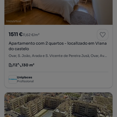
1511 €
11,62 €/m²
Apartamento com 2 quartos - localizado em Viana
do castelo
Ovar, S. João, Arada e S. Vicente de Pereira Jusã, Ovar, Aveiro
T2
130 m²
Tipologia
Preço por metro quadrado
Uniplaces
Profissional