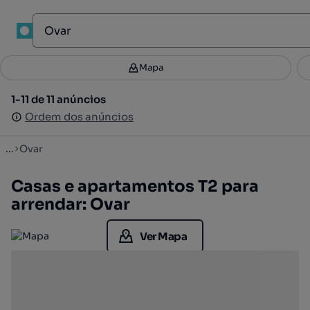
1
Mapa
Mapa
Filtros
Guardar pesquisa
3
1-11 de 11 anúncios
1-11 de 11 anúncios
Ordenar
Ordem dos anúncios
Ordem dos anúncios
...
Ovar
Casas e apartamentos T2 para
arrendar: Ovar
Ver Mapa