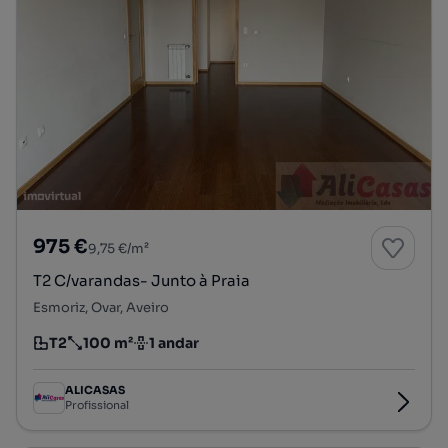
975 €
9,75 €/m²
T2 C/varandas- Junto à Praia
Esmoriz, Ovar, Aveiro
T2
100 m²
1 andar
Tipologia
Preço por metro quadrado
Andar
ALICASAS
Profissional