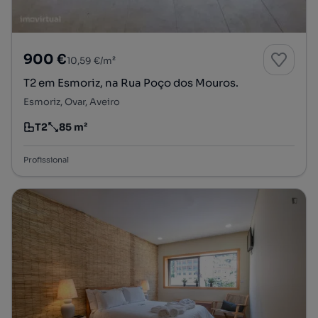
900 €
10,59 €/m²
T2 em Esmoriz, na Rua Poço dos Mouros.
Esmoriz, Ovar, Aveiro
T2
85 m²
Tipologia
Preço por metro quadrado
Profissional