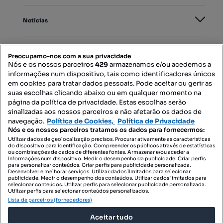
Notícias
PORTAIS
Preocupamo-nos com a sua privacidade
Nós e os nossos parceiros
429
armazenamos e/ou acedemos a
informações num dispositivo, tais como identificadores únicos
Mapa do Site
em cookies para tratar dados pessoais. Pode aceitar ou gerir as
suas escolhas clicando abaixo ou em qualquer momento na
página da política de privacidade. Estas escolhas serão
sinalizadas aos nossos parceiros e não afetarão os dados de
Contacte-nos
navegação.
Política de Cookies,
Política de Privacidade
Nós e os nossos parceiros tratamos os dados para fornecermos:
Utilizar dados de geolocalização precisos. Procurar ativamente as características
do dispositivo para identificação. Compreender os públicos através de estatísticas
SIGA-NOS:
ou combinações de dados de diferentes fontes. Armazenar e/ou aceder a
informações num dispositivo. Medir o desempenho da publicidade. Criar perfis
para personalizar conteúdos. Criar perfis para publicidade personalizada.
Desenvolver e melhorar serviços. Utilizar dados limitados para selecionar
publicidade. Medir o desempenho dos conteúdos. Utilizar dados limitados para
selecionar conteúdos. Utilizar perfis para selecionar publicidade personalizada.
DESCARREGAR NA:
Utilizar perfis para selecionar conteúdos personalizados.
Lista de parceiros (fornecedores)
Aceitar tudo