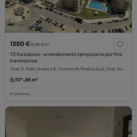
1350 €
15,88 €/m²
T2 Furadouro- arrendamento temporario por fins
transitorios
Ovar, S. João, Arada e S. Vicente de Pereira Jusã, Ovar, Aveiro
T2
85 m²
Tipologia
Preço por metro quadrado
Profissional