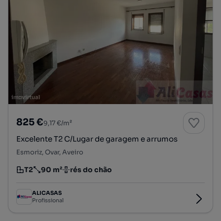
825 €
9,17 €/m²
Excelente T2 C/Lugar de garagem e arrumos
Esmoriz, Ovar, Aveiro
T2
90 m²
rés do chão
Tipologia
Preço por metro quadrado
Andar
ALICASAS
Profissional