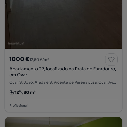
1000 €
12,50 €/m²
Apartamento T2, localizado na Praia do Furadouro,
em Ovar
Ovar, S. João, Arada e S. Vicente de Pereira Jusã, Ovar, Aveiro
T2
80 m²
Tipologia
Preço por metro quadrado
Profissional