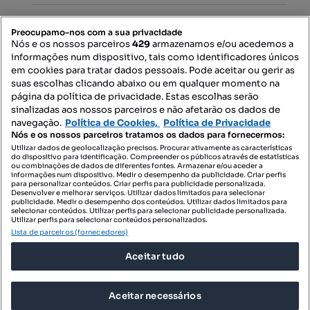
PORTAIS
Preocupamo-nos com a sua privacidade
Nós e os nossos parceiros
429
armazenamos e/ou acedemos a
informações num dispositivo, tais como identificadores únicos
Mapa do Site
em cookies para tratar dados pessoais. Pode aceitar ou gerir as
suas escolhas clicando abaixo ou em qualquer momento na
página da política de privacidade. Estas escolhas serão
sinalizadas aos nossos parceiros e não afetarão os dados de
Contacte-nos
navegação.
Política de Cookies,
Política de Privacidade
Nós e os nossos parceiros tratamos os dados para fornecermos:
Utilizar dados de geolocalização precisos. Procurar ativamente as características
do dispositivo para identificação. Compreender os públicos através de estatísticas
SIGA-NOS:
ou combinações de dados de diferentes fontes. Armazenar e/ou aceder a
informações num dispositivo. Medir o desempenho da publicidade. Criar perfis
para personalizar conteúdos. Criar perfis para publicidade personalizada.
Desenvolver e melhorar serviços. Utilizar dados limitados para selecionar
publicidade. Medir o desempenho dos conteúdos. Utilizar dados limitados para
selecionar conteúdos. Utilizar perfis para selecionar publicidade personalizada.
DESCARREGAR NA:
Utilizar perfis para selecionar conteúdos personalizados.
Lista de parceiros (fornecedores)
Aceitar tudo
Aceitar necessários
© 2026 Imovirtual.com, OLX Portugal, S.A.