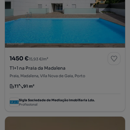
1450 €
15,93 €/m²
T1+1 na Praia da Madalena
Praia, Madalena, Vila Nova de Gaia, Porto
T1
91 m²
Tipologia
Preço por metro quadrado
Sigla Sociedade de Mediação Imobiliaria Lda.
Profissional