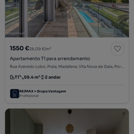
1550 €
26,09 €/m²
Apartamento T1 para arrendamento
Rua Azeredo Lobo, Praia, Madalena, Vila Nova de Gaia, Porto
T1
59.4 m²
2 andar
Tipologia
Preço por metro quadrado
Andar
RE/MAX + Grupo Vantagem
Profissional