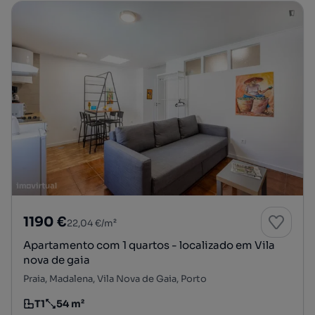
1190 €
22,04 €/m²
Apartamento com 1 quartos - localizado em Vila
nova de gaia
Praia, Madalena, Vila Nova de Gaia, Porto
T1
54 m²
Tipologia
Preço por metro quadrado