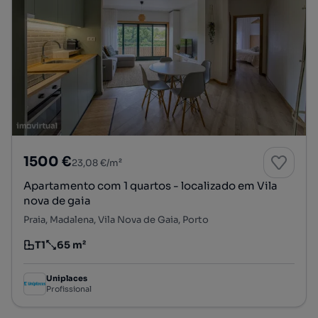
1500 €
23,08 €/m²
Apartamento com 1 quartos - localizado em Vila
nova de gaia
Praia, Madalena, Vila Nova de Gaia, Porto
T1
65 m²
Tipologia
Preço por metro quadrado
Uniplaces
Profissional