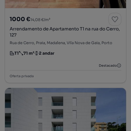
1000 €
14,08 €/m²
Arrendamento de Apartamento T1 na rua do Cerro,
127
Rua de Cerro, Praia, Madalena, Vila Nova de Gaia, Porto
T1
71 m²
2 andar
Tipologia
Preço por metro quadrado
Andar
Destacado
Oferta privada