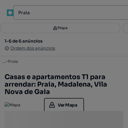
1
Mapa
Mapa
Filtros
Guardar pesquisa
3
1-6 de 6 anúncios
1-6 de 6 anúncios
Ordenar
Ordem dos anúncios
Ordem dos anúncios
...
Praia
Casas e apartamentos T1 para
arrendar: Praia, Madalena, Vila
Nova de Gaia
Ver Mapa