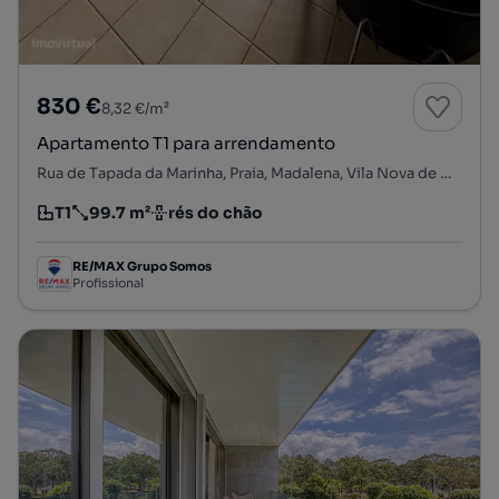
830 €
8,32 €/m²
Apartamento T1 para arrendamento
Rua de Tapada da Marinha, Praia, Madalena, Vila Nova de Gaia, Porto
T1
99.7 m²
rés do chão
Tipologia
Preço por metro quadrado
Andar
RE/MAX Grupo Somos
Profissional