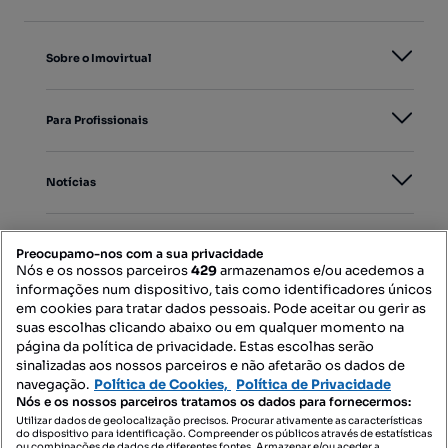
Sobre o Imovirtual
Para Profissionais
Notícias
PORTAIS
Preocupamo-nos com a sua privacidade
Nós e os nossos parceiros
429
armazenamos e/ou acedemos a
informações num dispositivo, tais como identificadores únicos
Mapa do Site
em cookies para tratar dados pessoais. Pode aceitar ou gerir as
suas escolhas clicando abaixo ou em qualquer momento na
página da política de privacidade. Estas escolhas serão
sinalizadas aos nossos parceiros e não afetarão os dados de
Contacte-nos
navegação.
Política de Cookies,
Política de Privacidade
Nós e os nossos parceiros tratamos os dados para fornecermos:
Utilizar dados de geolocalização precisos. Procurar ativamente as características
do dispositivo para identificação. Compreender os públicos através de estatísticas
SIGA-NOS:
ou combinações de dados de diferentes fontes. Armazenar e/ou aceder a