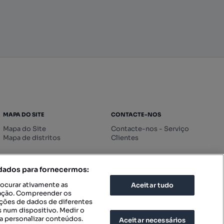
MAPA DO SITE
CONTACTE-NOS
Mapa do Site
Contacte-nos - Serviço
Mapa de distritos
Clientes
 dados para fornecermos:
rocurar ativamente as
Aceitar tudo
icação. Compreender os
ações de dados de diferentes
 num dispositivo. Medir o
a personalizar conteúdos.
Aceitar necessários