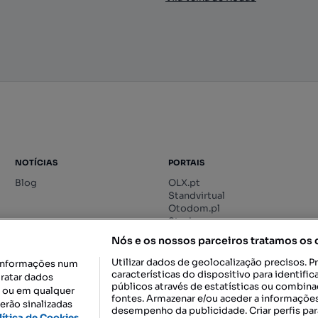
NOTÍCIAS
PORTAIS
Blog
OLX.pt
Standvirtual
Otodom.pl
Storia.ro
Nós e os nossos parceiros tratamos os
Utilizar dados de geolocalização precisos. P
informações num
características do dispositivo para identif
tratar dados
públicos através de estatísticas ou combin
o ou em qualquer
fontes. Armazenar e/ou aceder a informações
erão sinalizadas
desempenho da publicidade. Criar perfis par
DESCARREGAR NA:
lítica de Cookies,