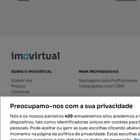
SOBRE O IMOVIRTUAL
PARA PROFISSIONAIS
Sobre nós
Vantagens para Profissionais
Preços
Integrações com CRM
Carreiras
Ajuda
Livro de Reclamações online
Preocupamo-nos com a sua privacidade
Regulamento dos Serviços
Digitais
Nós e os nossos parceiros
429
armazenamos e/ou acedemos a 
dispositivo, tais como identificadores únicos em cookies para 
pessoais. Pode aceitar ou gerir as suas escolhas clicando abaix
momento na página da política de privacidade. Estas escolhas s
SIGA-NOS:
aos nossos parceiros e não afetarão os dados de navegação.
Po