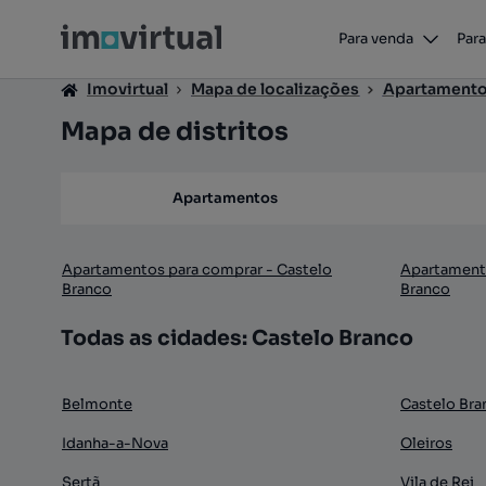
Para venda
Para
Imovirtual
Mapa de localizações
Apartament
Mapa de distritos
Apartamentos
Apartamentos para comprar - Castelo
Apartamento
Branco
Branco
Todas as cidades: Castelo Branco
Belmonte
Castelo Bra
Idanha-a-Nova
Oleiros
Sertã
Vila de Rei