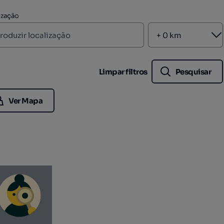
ização
A
Limpar filtros
Pesquisar
Ver Mapa