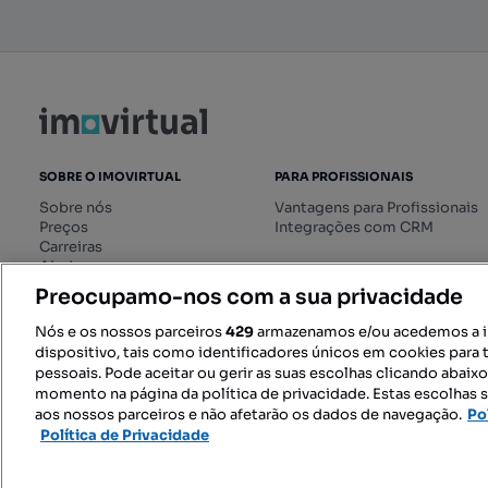
SOBRE O IMOVIRTUAL
PARA PROFISSIONAIS
Sobre nós
Vantagens para Profissionais
Preços
Integrações com CRM
Carreiras
Ajuda
Livro de Reclamações online
Preocupamo-nos com a sua privacidade
Regulamento dos Serviços
Digitais
Nós e os nossos parceiros
429
armazenamos e/ou acedemos a 
dispositivo, tais como identificadores únicos em cookies para 
pessoais. Pode aceitar ou gerir as suas escolhas clicando abaix
momento na página da política de privacidade. Estas escolhas s
SIGA-NOS:
aos nossos parceiros e não afetarão os dados de navegação.
Po
Política de Privacidade