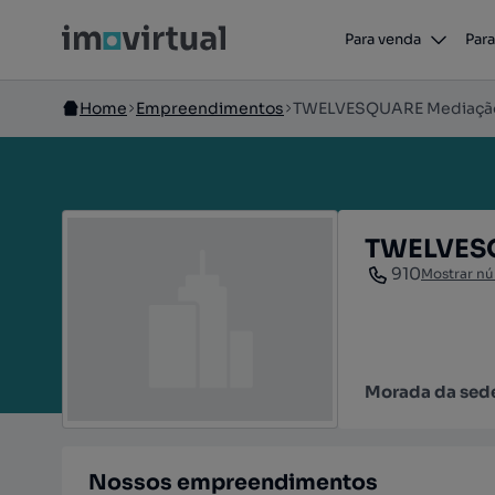
Para venda
Para
Home
Empreendimentos
TWELVESQUARE Mediação 
TWELVESQ
910
Mostrar n
Morada da sed
Nossos empreendimentos