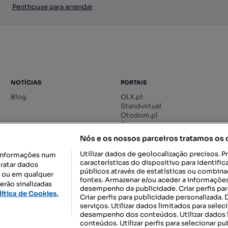
Penthouse para arrendar
NOTÍCIAS
PORTAIS
Blog
OLX.pt
Standvirtual
Otodom.pl
Storia.ro
Nós e os nossos parceiros tratamos os
Utilizar dados de geolocalização precisos. P
informações num
características do dispositivo para identif
tratar dados
públicos através de estatísticas ou combin
o ou em qualquer
fontes. Armazenar e/ou aceder a informações
erão sinalizadas
desempenho da publicidade. Criar perfis par
DESCARREGAR NA:
lítica de Cookies,
Criar perfis para publicidade personalizada.
serviços. Utilizar dados limitados para selec
desempenho dos conteúdos. Utilizar dados l
conteúdos. Utilizar perfis para selecionar pu