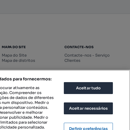
MAPA DO SITE
CONTACTE-NOS
Mapa do Site
Contacte-nos - Serviço
Mapa de distritos
Clientes
 dados para fornecermos:
rocurar ativamente as
Aceitar tudo
icação. Compreender os
ações de dados de diferentes
 num dispositivo. Medir o
a personalizar conteúdos.
Aceitar necessários
 Desenvolver e melhorar
ionar publicidade. Medir o
imitados para selecionar
blicidade personalizada.
Definir preferências