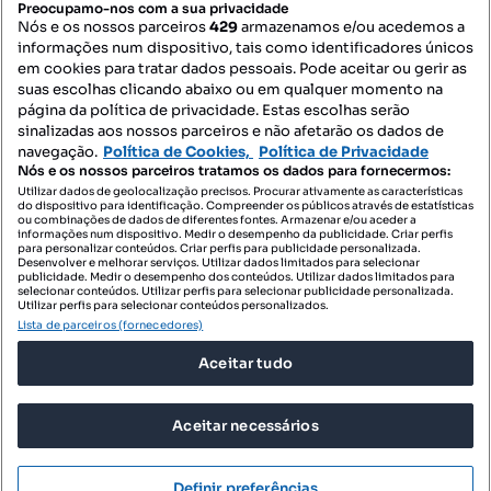
Preocupamo-nos com a sua privacidade
Nós e os nossos parceiros
429
armazenamos e/ou acedemos a
informações num dispositivo, tais como identificadores únicos
Mapa do Site
em cookies para tratar dados pessoais. Pode aceitar ou gerir as
suas escolhas clicando abaixo ou em qualquer momento na
página da política de privacidade. Estas escolhas serão
sinalizadas aos nossos parceiros e não afetarão os dados de
Contacte-nos
navegação.
Política de Cookies,
Política de Privacidade
Nós e os nossos parceiros tratamos os dados para fornecermos:
Utilizar dados de geolocalização precisos. Procurar ativamente as características
do dispositivo para identificação. Compreender os públicos através de estatísticas
SIGA-NOS:
ou combinações de dados de diferentes fontes. Armazenar e/ou aceder a
informações num dispositivo. Medir o desempenho da publicidade. Criar perfis
para personalizar conteúdos. Criar perfis para publicidade personalizada.
Desenvolver e melhorar serviços. Utilizar dados limitados para selecionar
publicidade. Medir o desempenho dos conteúdos. Utilizar dados limitados para
selecionar conteúdos. Utilizar perfis para selecionar publicidade personalizada.
DESCARREGAR NA:
Utilizar perfis para selecionar conteúdos personalizados.
Lista de parceiros (fornecedores)
Aceitar tudo
Aceitar necessários
© 2026 Imovirtual.com, OLX Portugal, S.A.
TERMOS DE UTILIZAÇÃO
Definir preferências
POLÍTICA DE PRIVACIDADE