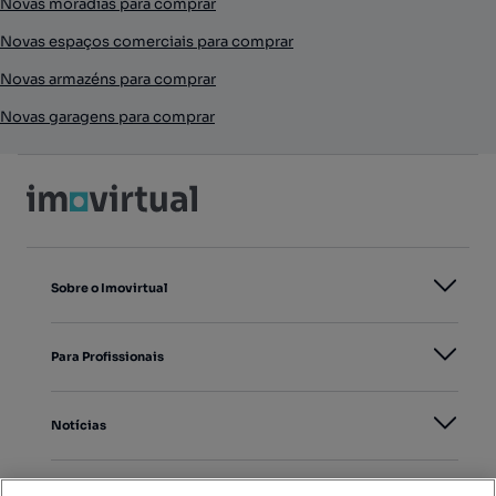
Novas moradias para comprar
Novas espaços comerciais para comprar
Novas armazéns para comprar
Novas garagens para comprar
Sobre o Imovirtual
Para Profissionais
Notícias
PORTAIS