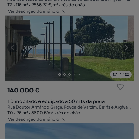
Tipologia
Zona
Preço por metro quadrado
Andar
T3
115
m²
2565,22 €
/
m²
rés do chão
Ver descrição do anúncio
1
/
22
140 000 €
T0 mobilado e equipado a 50 mts da praia
Rua Doutor Armindo Graça, Póvoa de Varzim, Beiriz e Argivai, Póvoa de Varzim, Porto
Tipologia
Zona
Preço por metro quadrado
Andar
T0
25
m²
5600 €
/
m²
rés do chão
Ver descrição do anúncio