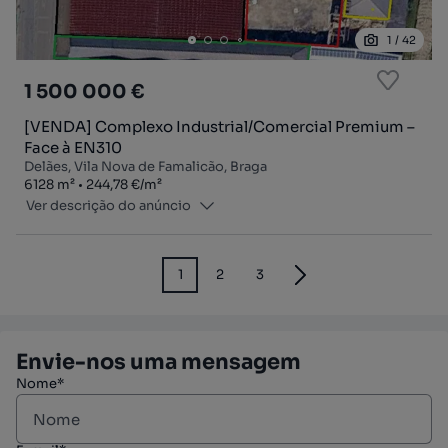
1
/
42
1 500 000 €
[VENDA] Complexo Industrial/Comercial Premium –
Face à EN310
Delães, Vila Nova de Famalicão, Braga
Zona
Preço por metro quadrado
6128
m²
244,78 €
/
m²
Ver descrição do anúncio
1
2
3
Envie-nos uma mensagem
Nome*