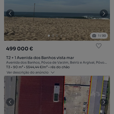
1
/
30
499 000 €
T2 + 1 Avenida dos Banhos vista mar
Avenida dos Banhos, Póvoa de Varzim, Beiriz e Argivai, Póvoa de Varzim, Porto
Tipologia
Zona
Preço por metro quadrado
Andar
T3
90
m²
5544,44 €
/
m²
rés do chão
Ver descrição do anúncio