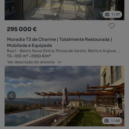
1
/
27
295 000 €
Moradia T3 de Charme | Totalmente Restaurada |
Mobilada e Equipada
Rua 1 - Bairro Nova Sintra, Póvoa de Varzim, Beiriz e Argivai, Póvoa de Varzim, Porto
Tipologia
Zona
Preço por metro quadrado
T3
100
m²
2950 €
/
m²
Ver descrição do anúncio
1
/
40