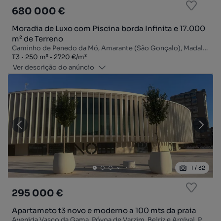
680 000 €
Moradia de Luxo com Piscina borda Infinita e 17.000
m² de Terreno
Caminho de Penedo da Mó, Amarante (São Gonçalo), Madalena, Cepelos e Gatão, Amarante, Porto
Tipologia
Zona
Preço por metro quadrado
T3
250
m²
2720 €
/
m²
Ver descrição do anúncio
1
/
32
295 000 €
Apartameto t3 novo e moderno a 100 mts da praia
Avenida Vasco da Gama, Póvoa de Varzim, Beiriz e Argivai, Póvoa de Varzim, Porto