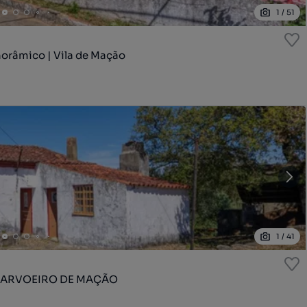
1
/
51
orâmico | Vila de Mação
1
/
41
CARVOEIRO DE MAÇÃO