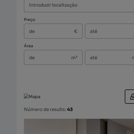
Preço
€
Área
m²
Número de results:
43