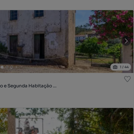
1
/
44
o e Segunda Habitação ...