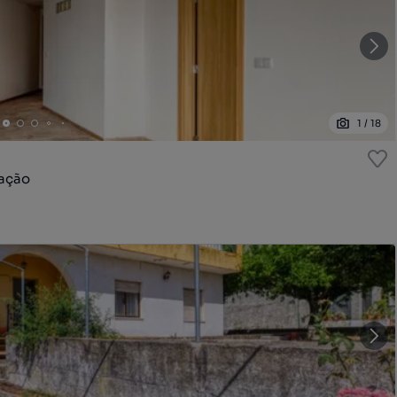
1
/
18
Mação