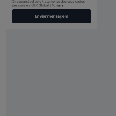
O responsável pelo tratamento dos seus dados
berto
pessoais é a OLX Global B.V.
mais
Enviar mensagem
berto