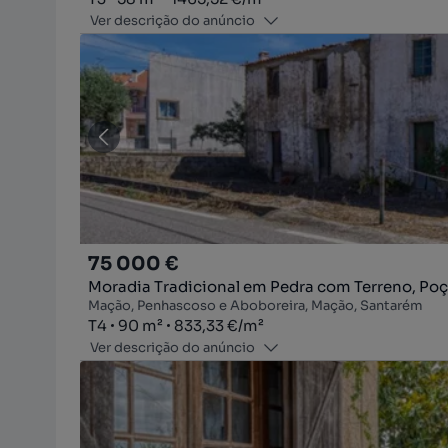
Ver descrição do anúncio
75 000 €
Moradia Tradicional em Pedra com Terreno, Poç
Mação, Penhascoso e Aboboreira, Mação, Santarém
Tipologia
Zona
Preço por metro quadrado
T4
90
m²
833,33 €
/
m²
Ver descrição do anúncio