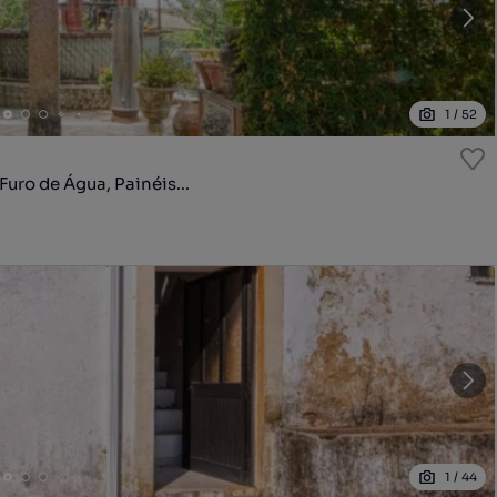
1
/
52
uro de Água, Painéis...
1
/
44