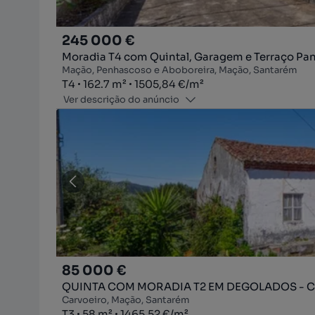
245 000 €
Moradia T4 com Quintal, Garagem e Terraço Pan
Mação, Penhascoso e Aboboreira, Mação, Santarém
Tipologia
Zona
Preço por metro quadrado
T4
162.7
m²
1505,84 €
/
m²
Ver descrição do anúncio
85 000 €
QUINTA COM MORADIA T2 EM DEGOLADOS - 
Carvoeiro, Mação, Santarém
Tipologia
Zona
Preço por metro quadrado
T3
58
m²
1465,52 €
/
m²