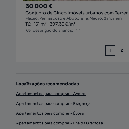
60 000 €
Conjunto de Cinco Imóveis urbanos com Terreno
Mação, Penhascoso e Aboboreira, Mação, Santarém
Tipologia
Zona
Preço por metro quadrado
T2
151
m²
397,35 €
/
m²
Ver descrição do anúncio
1
2
Localizações recomendadas
Apartamentos para comprar - Aveiro
Apartamentos para comprar - Bragança
Apartamentos para comprar - Évora
Apartamentos para comprar - Ilha da Graciosa