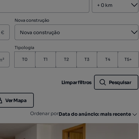
A
Nova construção
A
€
Tipologia
m²
T0
T1
T2
T3
T4
T5+
Limpar filtros
Pesquisar
Ver Mapa
Ordenar por
Data do anúncio: mais recente