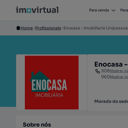
Para venda
Para
Home
Profissionais
Enocasa - Imobiliaria Unipessoal
Enocasa -
308
Mostrar n
960
Mostrar n
Morada da sed
Sobre nós