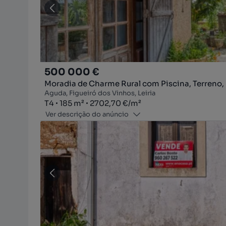
500 000 €
Moradia de Charme Rural com Piscina, Terreno, F
Aguda, Figueiró dos Vinhos, Leiria
Tipologia
Zona
Preço por metro quadrado
T4
185
m²
2702,70 €
/
m²
Ver descrição do anúncio