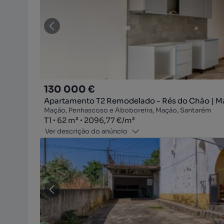
130 000 €
Apartamento T2 Remodelado - Rés do Chão | 
Mação, Penhascoso e Aboboreira, Mação, Santarém
Tipologia
Zona
Preço por metro quadrado
T1
62
m²
2096,77 €
/
m²
Ver descrição do anúncio