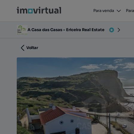
Vende Moradia - Ericeira 12 km, A Casa 
Para venda
Para
Ericeira Norte, Ericeira, Mafra, Lisboa
A Casa das Casas - Ericeira Real Estate
Voltar