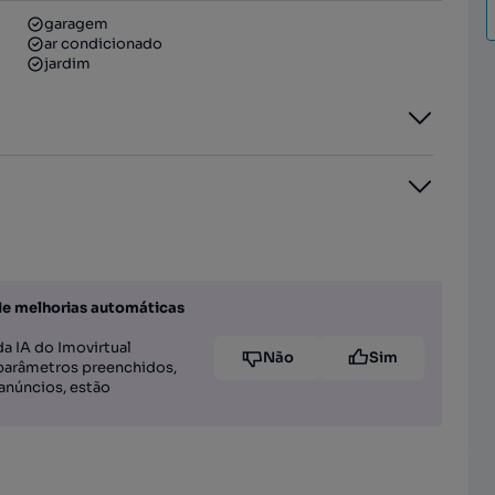
garagem
ar condicionado
jardim
de melhorias automáticas
a IA do Imovirtual
Não
Sim
parâmetros preenchidos,
anúncios, estão