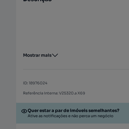
Mostrar mais
ID
:
18976024
Referência interna: V25320.a X69
Quer estar a par de imóveis semelhantes?
Ative as notificações e não perca um negócio