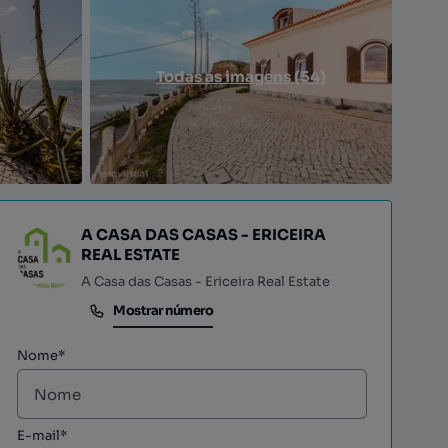
Todas as imagens (54)
A CASA DAS CASAS - ERICEIRA
REAL ESTATE
A Casa das Casas - Ericeira Real Estate
Mostrar número
Mostrar número
Nome*
E-mail*