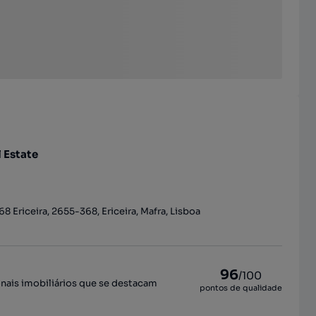
l Estate
8 Ericeira, 2655-368, Ericeira, Mafra, Lisboa
96
/100
onais imobiliários que se destacam
pontos de qualidade