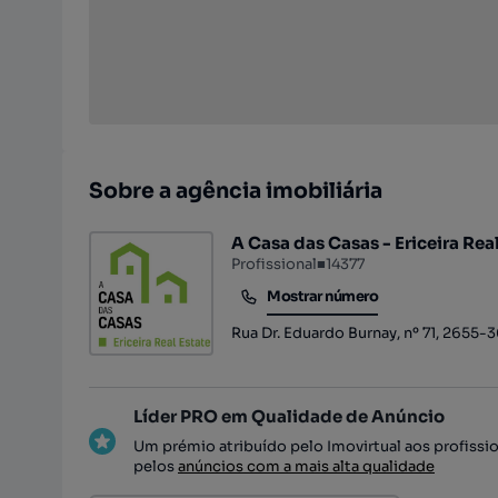
Sobre a agência imobiliária
A Casa das Casas - Ericeira Rea
Profissional
■
14377
Mostrar número
Mostrar número
Rua Dr. Eduardo Burnay, nº 71, 2655-36
Líder PRO em Qualidade de Anúncio
Um prémio atribuído pelo Imovirtual aos profissi
pelos
anúncios com a mais alta qualidade