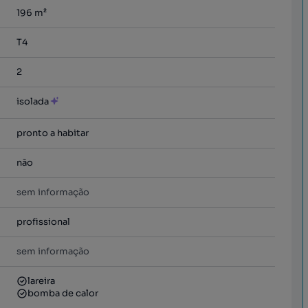
196
m²
T4
2
isolada
pronto a habitar
não
sem informação
profissional
sem informação
lareira
bomba de calor