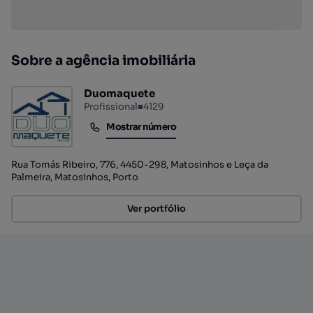
Sobre a agência imobiliária
Duomaquete
Profissional
■
4129
Mostrar número
Mostrar número
Rua Tomás Ribeiro, 776, 4450-298, Matosinhos e Leça da
Palmeira, Matosinhos, Porto
Ver portfólio