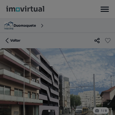
Duomaquete
Voltar
1
/
8