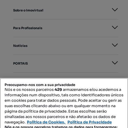
Sobre o Imovirtual
Para Profissionais
Notícias
PORTAIS
Mapa do Site
Preocupamo-nos com a sua privacidade
Nós e os nossos parceiros
429
armazenamos e/ou acedemos a
informações num dispositivo, tais como identificadores únicos
Contacte-nos
em cookies para tratar dados pessoais. Pode aceitar ou gerir as
suas escolhas clicando abaixo ou em qualquer momento na
página da política de privacidade. Estas escolhas serão
sinalizadas aos nossos parceiros e não afetarão os dados de
SIGA-NOS:
navegação.
Política de Cookies,
Política de Privacidade
Nós e os nossos parceiros tratamos os dados para fornecermos: