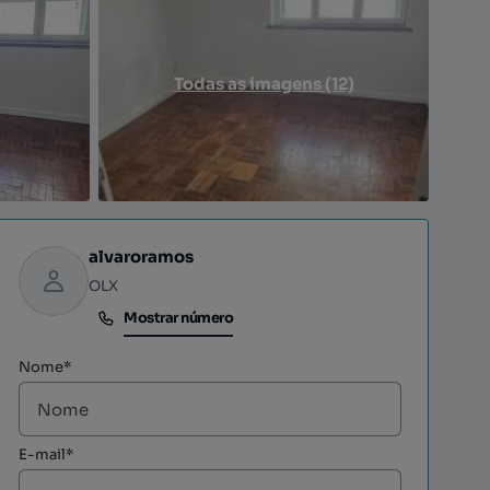
Todas as imagens (12)
alvaroramos
OLX
Mostrar número
Mostrar número
Nome*
E-mail*