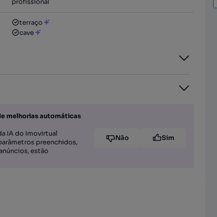
profissional
terraço
cave
de melhorias automáticas
a IA do Imovirtual
Não
Sim
parâmetros preenchidos,
anúncios, estão