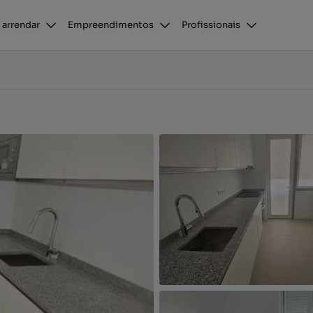
 Doca de Recreio
 arrendar
Empreendimentos
Profissionais