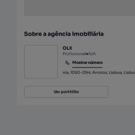
Sobre a agência imobiliária
OLX
Profissional
■
N/A
Mostrar número
Mostrar número
n/a, 1050-094, Arroios, Lisboa, Lisbo
Ver portfólio