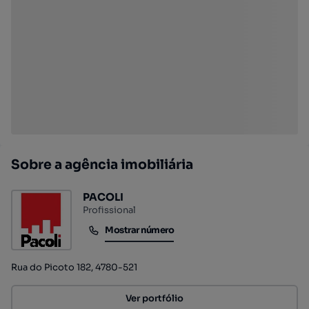
Sobre a agência imobiliária
PACOLI
Profissional
Mostrar número
Mostrar número
Rua do Picoto 182, 4780-521
Ver portfólio