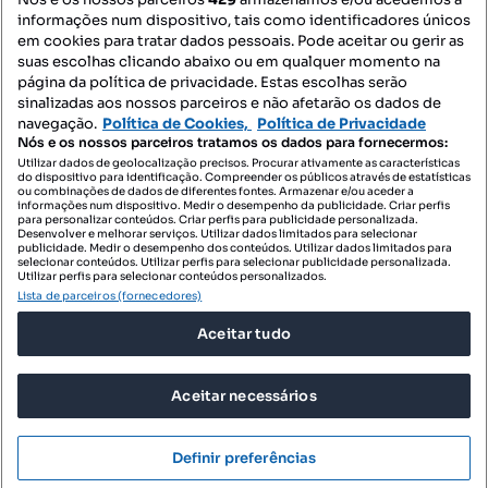
informações num dispositivo, tais como identificadores únicos
Contacte-nos
em cookies para tratar dados pessoais. Pode aceitar ou gerir as
suas escolhas clicando abaixo ou em qualquer momento na
página da política de privacidade. Estas escolhas serão
sinalizadas aos nossos parceiros e não afetarão os dados de
SIGA-NOS:
navegação.
Política de Cookies,
Política de Privacidade
Nós e os nossos parceiros tratamos os dados para fornecermos:
Utilizar dados de geolocalização precisos. Procurar ativamente as características
do dispositivo para identificação. Compreender os públicos através de estatísticas
ou combinações de dados de diferentes fontes. Armazenar e/ou aceder a
DESCARREGAR NA:
informações num dispositivo. Medir o desempenho da publicidade. Criar perfis
para personalizar conteúdos. Criar perfis para publicidade personalizada.
Desenvolver e melhorar serviços. Utilizar dados limitados para selecionar
publicidade. Medir o desempenho dos conteúdos. Utilizar dados limitados para
selecionar conteúdos. Utilizar perfis para selecionar publicidade personalizada.
Utilizar perfis para selecionar conteúdos personalizados.
Lista de parceiros (fornecedores)
© 2026 Imovirtual.com, OLX Portugal, S.A.
Aceitar tudo
TERMOS DE UTILIZAÇÃO
POLÍTICA DE PRIVACIDADE
Aceitar necessários
CONFIGURAÇÕES DE PRIVACIDADE
Mensagens
Definir preferências
Ligar