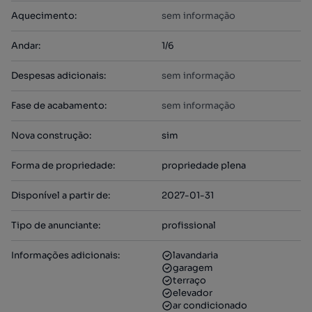
Aquecimento
:
sem informação
Andar
:
1/6
Despesas adicionais
:
sem informação
Fase de acabamento
:
sem informação
Nova construção
:
sim
Forma de propriedade
:
propriedade plena
Disponível a partir de
:
2027-01-31
Tipo de anunciante
:
profissional
Informações adicionais
:
lavandaria
garagem
terraço
elevador
ar condicionado