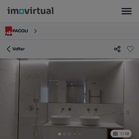
PACOLI
Voltar
1
/
10