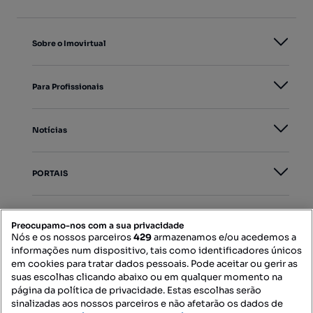
Sobre o Imovirtual
Para Profissionais
Notícias
PORTAIS
Mapa do Site
Preocupamo-nos com a sua privacidade
Nós e os nossos parceiros
429
armazenamos e/ou acedemos a
informações num dispositivo, tais como identificadores únicos
Contacte-nos
em cookies para tratar dados pessoais. Pode aceitar ou gerir as
suas escolhas clicando abaixo ou em qualquer momento na
página da política de privacidade. Estas escolhas serão
sinalizadas aos nossos parceiros e não afetarão os dados de
SIGA-NOS: