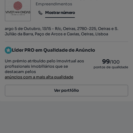
Empreendimentos
Mostrar número
Mostrar número
argo 5 de Outubro, 13/15 - R/c, Oeiras, 2780-225, Oeiras e S.
Julião da Barra, Paço de Arcos e Caxias, Oeiras, Lisboa
Líder PRO em Qualidade de Anúncio
99
Um prémio atribuído pelo Imovirtual aos
/100
profissionais imobiliários que se
pontos de qualidade
destacam pelos
anúncios com a mais alta qualidade
Ver portfólio