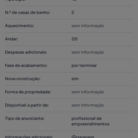
N.º de casas de banho
:
2
Aquecimento
:
sem informação
Andar
:
2/5
Despesas adicionais
:
sem informação
Fase de acabamento
:
por terminar
Nova construção
:
sim
Forma de propriedade
:
sem informação
Disponível a partir de
:
sem informação
Tipo de anunciante
:
profissional de
empreendimentos
Informações adicionais
:
garagem