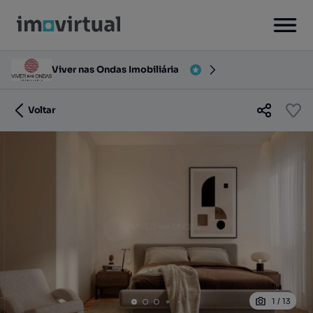
Viver nas Ondas Imobiliária
Voltar
1
/
13