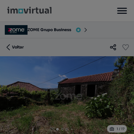
ZOME Grupo Business
Voltar
1
/
17