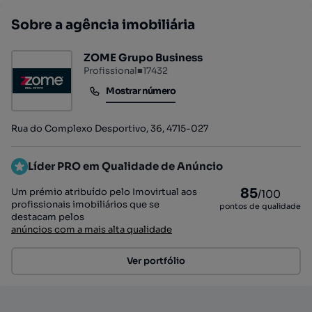
Sobre a agência imobiliária
ZOME Grupo Business
Profissional
■
17432
Mostrar número
Mostrar número
Rua do Complexo Desportivo, 36, 4715-027
Líder PRO em Qualidade de Anúncio
85
Um prémio atribuído pelo Imovirtual aos
/100
profissionais imobiliários que se
pontos de qualidade
destacam pelos
anúncios com a mais alta qualidade
Ver portfólio