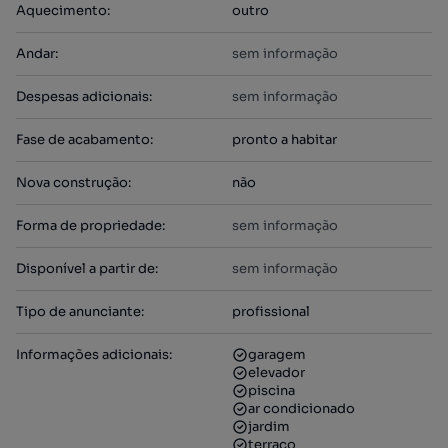
Aquecimento
:
outro
Andar
:
sem informação
Despesas adicionais
:
sem informação
Fase de acabamento
:
pronto a habitar
Nova construção
:
não
Forma de propriedade
:
sem informação
Disponível a partir de
:
sem informação
Tipo de anunciante
:
profissional
Informações adicionais
:
garagem
elevador
piscina
ar condicionado
jardim
terraço