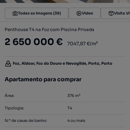
Todas as imagens (39)
Video
Visita Vi
Penthouse T4 na Foz com Piscina Privada
2 650 000 €
7047,87 €/m²
Foz, Aldoar, Foz do Douro e Nevogilde, Porto, Porto
Apartamento para comprar
Área
:
376
m²
Tipologia
:
T4
N.º de casas de banho
:
4 ou mais