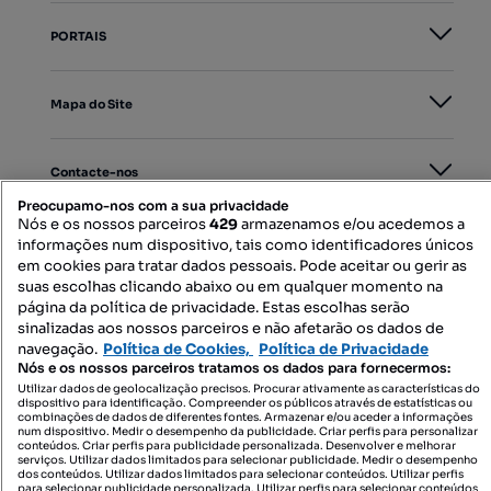
PORTAIS
Mapa do Site
Contacte-nos
Preocupamo-nos com a sua privacidade
Nós e os nossos parceiros
429
armazenamos e/ou acedemos a
informações num dispositivo, tais como identificadores únicos
SIGA-NOS:
em cookies para tratar dados pessoais. Pode aceitar ou gerir as
suas escolhas clicando abaixo ou em qualquer momento na
página da política de privacidade. Estas escolhas serão
sinalizadas aos nossos parceiros e não afetarão os dados de
DESCARREGAR NA:
navegação.
Política de Cookies,
Política de Privacidade
Nós e os nossos parceiros tratamos os dados para fornecermos:
Utilizar dados de geolocalização precisos. Procurar ativamente as características do
dispositivo para identificação. Compreender os públicos através de estatísticas ou
combinações de dados de diferentes fontes. Armazenar e/ou aceder a informações
num dispositivo. Medir o desempenho da publicidade. Criar perfis para personalizar
conteúdos. Criar perfis para publicidade personalizada. Desenvolver e melhorar
serviços. Utilizar dados limitados para selecionar publicidade. Medir o desempenho
© 2026 Imovirtual.com, OLX Portugal, S.A.
dos conteúdos. Utilizar dados limitados para selecionar conteúdos. Utilizar perfis
para selecionar publicidade personalizada. Utilizar perfis para selecionar conteúdos