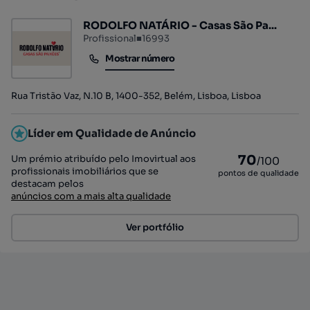
RODOLFO NATÁRIO - Casas São Pa...
Profissional
■
16993
Mostrar número
Mostrar número
Rua Tristão Vaz, N.10 B, 1400-352, Belém, Lisboa, Lisboa
Líder em Qualidade de Anúncio
70
Um prémio atribuído pelo Imovirtual aos
/100
profissionais imobiliários que se
pontos de qualidade
destacam pelos
anúncios com a mais alta qualidade
Ver portfólio