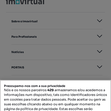
Sobre o Imovirtual
Para Profissionais
Notícias
PORTAIS
Mapa do Site
Preocupamo-nos com a sua privacidade
Nós e os nossos parceiros
429
armazenamos e/ou acedemos a
informações num dispositivo, tais como identificadores únicos
Contacte-nos
em cookies para tratar dados pessoais. Pode aceitar ou gerir as
suas escolhas clicando abaixo ou em qualquer momento na
página da política de privacidade. Estas escolhas serão