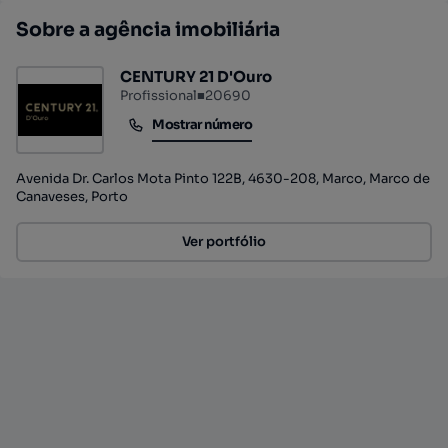
Sobre a agência imobiliária
CENTURY 21 D'Ouro
Profissional
■
20690
Mostrar número
Mostrar número
Avenida Dr. Carlos Mota Pinto 122B, 4630-208, Marco, Marco de
Canaveses, Porto
Ver portfólio