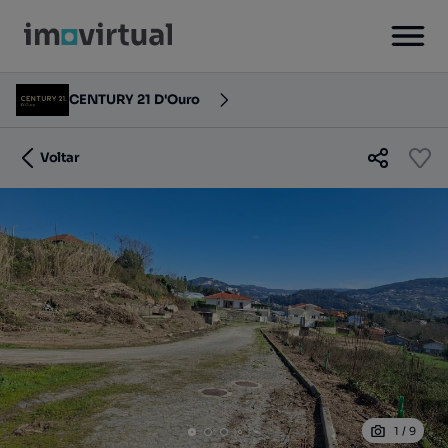
CENTURY 21 D'Ouro
Voltar
1
/
9