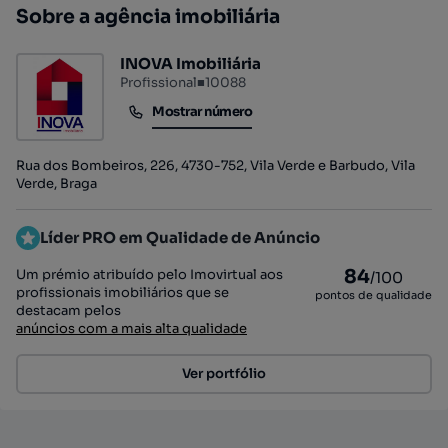
Sobre a agência imobiliária
INOVA Imobiliária
Profissional
■
10088
Mostrar número
Mostrar número
Rua dos Bombeiros, 226, 4730-752, Vila Verde e Barbudo, Vila
Verde, Braga
Líder PRO em Qualidade de Anúncio
84
Um prémio atribuído pelo Imovirtual aos
/100
profissionais imobiliários que se
pontos de qualidade
destacam pelos
anúncios com a mais alta qualidade
Ver portfólio