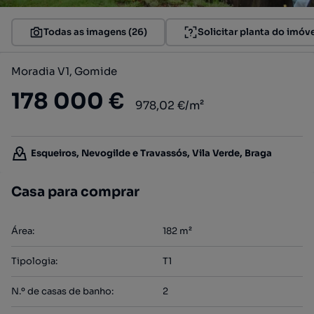
Todas as imagens (26)
Solicitar planta do imóv
Moradia V1, Gomide
178 000 €
978,02 €/m²
Esqueiros, Nevogilde e Travassós, Vila Verde, Braga
Casa para comprar
Área
:
182
m²
Tipologia
:
T1
N.º de casas de banho
:
2