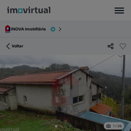
INOVA Imobiliária
Voltar
1
/
26