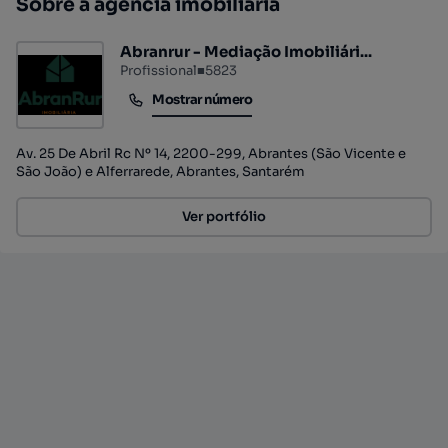
Sobre a agência imobiliária
Abranrur - Mediação Imobiliári...
Profissional
■
5823
Mostrar número
Mostrar número
Av. 25 De Abril Rc Nº 14, 2200-299, Abrantes (São Vicente e
São João) e Alferrarede, Abrantes, Santarém
Ver portfólio