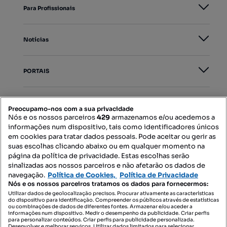
Para Profissionais
Notícias
PORTAIS
Mapa do Site
Preocupamo-nos com a sua privacidade
Nós e os nossos parceiros
429
armazenamos e/ou acedemos a
informações num dispositivo, tais como identificadores únicos
Contacte-nos
em cookies para tratar dados pessoais. Pode aceitar ou gerir as
suas escolhas clicando abaixo ou em qualquer momento na
página da política de privacidade. Estas escolhas serão
sinalizadas aos nossos parceiros e não afetarão os dados de
SIGA-NOS:
navegação.
Política de Cookies,
Política de Privacidade
Nós e os nossos parceiros tratamos os dados para fornecermos:
Utilizar dados de geolocalização precisos. Procurar ativamente as características
do dispositivo para identificação. Compreender os públicos através de estatísticas
ou combinações de dados de diferentes fontes. Armazenar e/ou aceder a
DESCARREGAR NA:
informações num dispositivo. Medir o desempenho da publicidade. Criar perfis
para personalizar conteúdos. Criar perfis para publicidade personalizada.
Desenvolver e melhorar serviços. Utilizar dados limitados para selecionar