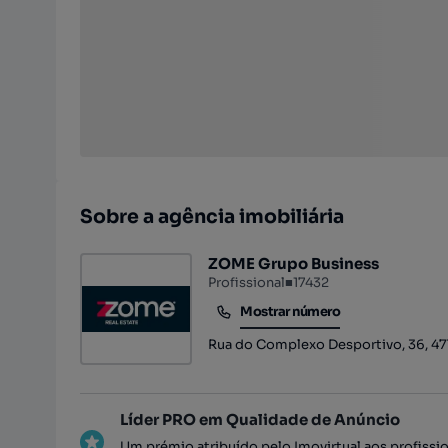
Sobre a agência imobiliária
ZOME Grupo Business
Profissional
■
17432
Mostrar número
Mostrar número
Rua do Complexo Desportivo, 36, 4
Líder PRO em Qualidade de Anúncio
Um prémio atribuído pelo Imovirtual aos profissi