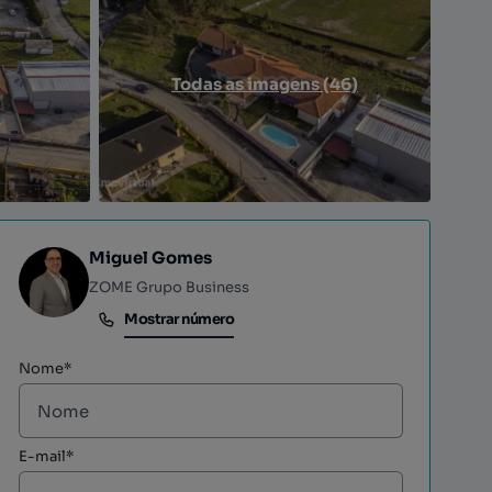
Todas as imagens (46)
Miguel Gomes
ZOME Grupo Business
Mostrar número
Mostrar número
Nome*
E-mail*