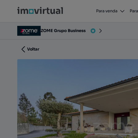
Moradia T4 Valença
Para venda
Para
4930-278, Friestas, Valença, Viana do Castelo
ZOME Grupo Business
Voltar