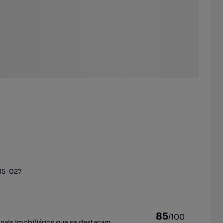
715-027
85
/100
onais imobiliários que se destacam