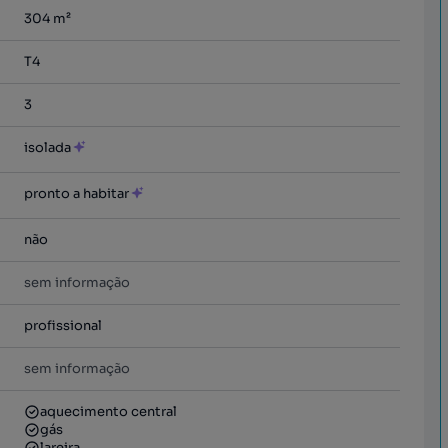
304
m²
T4
3
isolada
pronto a habitar
não
sem informação
profissional
sem informação
aquecimento central
gás
lareira