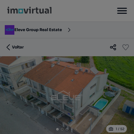
Eleve Group Real Estate
Voltar
1
/
52