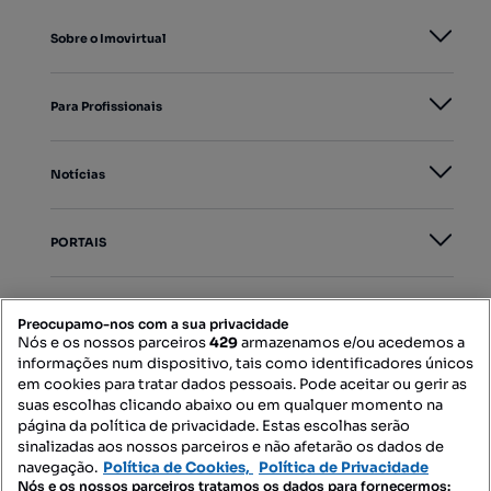
Sobre o Imovirtual
Para Profissionais
Notícias
PORTAIS
Mapa do Site
Preocupamo-nos com a sua privacidade
Nós e os nossos parceiros
429
armazenamos e/ou acedemos a
informações num dispositivo, tais como identificadores únicos
Contacte-nos
em cookies para tratar dados pessoais. Pode aceitar ou gerir as
suas escolhas clicando abaixo ou em qualquer momento na
página da política de privacidade. Estas escolhas serão
sinalizadas aos nossos parceiros e não afetarão os dados de
SIGA-NOS:
navegação.
Política de Cookies,
Política de Privacidade
Nós e os nossos parceiros tratamos os dados para fornecermos: