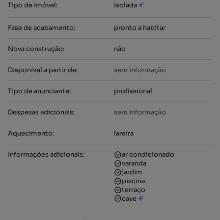
Tipo de imóvel
:
isolada
Fase de acabamento
:
pronto a habitar
Nova construção
:
não
Disponível a partir de
:
sem informação
Tipo de anunciante
:
profissional
Despesas adicionais
:
sem informação
Aquecimento
:
lareira
Informações adicionais
:
ar condicionado
varanda
jardim
piscina
terraço
cave