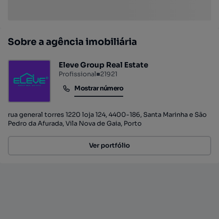
Sobre a agência imobiliária
Eleve Group Real Estate
Profissional
■
21921
Mostrar número
Mostrar número
rua general torres 1220 loja 124, 4400-186, Santa Marinha e São
Pedro da Afurada, Vila Nova de Gaia, Porto
Ver portfólio