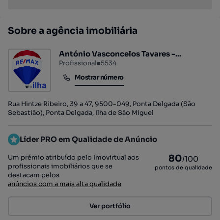
Sobre a agência imobiliária
António Vasconcelos Tavares -...
Profissional
■
5534
Mostrar número
Mostrar número
Rua Hintze Ribeiro, 39 a 47, 9500-049, Ponta Delgada (São
Sebastião), Ponta Delgada, Ilha de São Miguel
Líder PRO em Qualidade de Anúncio
80
Um prémio atribuído pelo Imovirtual aos
/100
profissionais imobiliários que se
pontos de qualidade
destacam pelos
anúncios com a mais alta qualidade
Ver portfólio