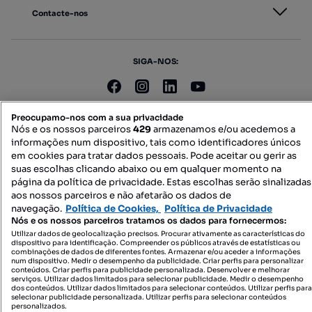
Contacte-nos
SIGA-NOS:
DESCARREGAR NA:
Preocupamo-nos com a sua privacidade
Nós e os nossos parceiros
429
armazenamos e/ou acedemos a
informações num dispositivo, tais como identificadores únicos
em cookies para tratar dados pessoais. Pode aceitar ou gerir as
suas escolhas clicando abaixo ou em qualquer momento na
página da política de privacidade. Estas escolhas serão sinalizadas
aos nossos parceiros e não afetarão os dados de
© 2026 Imovirtual.com, OLX Portugal, S.A.
navegação.
Política de Cookies,
Política de Privacidade
Nós e os nossos parceiros tratamos os dados para fornecermos:
TERMOS DE UTILIZAÇÃO
Utilizar dados de geolocalização precisos. Procurar ativamente as características do
POLÍTICA DE PRIVACIDADE
dispositivo para identificação. Compreender os públicos através de estatísticas ou
combinações de dados de diferentes fontes. Armazenar e/ou aceder a informações
CONFIGURAÇÕES DE PRIVACIDADE
num dispositivo. Medir o desempenho da publicidade. Criar perfis para personalizar
conteúdos. Criar perfis para publicidade personalizada. Desenvolver e melhorar
serviços. Utilizar dados limitados para selecionar publicidade. Medir o desempenho
dos conteúdos. Utilizar dados limitados para selecionar conteúdos. Utilizar perfis para
selecionar publicidade personalizada. Utilizar perfis para selecionar conteúdos
personalizados.