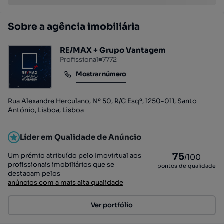
Sobre a agência imobiliária
RE/MAX + Grupo Vantagem
Profissional
■
7772
Mostrar número
Mostrar número
Rua Alexandre Herculano, Nº 50, R/C Esqº, 1250-011, Santo
António, Lisboa, Lisboa
Líder em Qualidade de Anúncio
75
Um prémio atribuído pelo Imovirtual aos
/100
profissionais imobiliários que se
pontos de qualidade
destacam pelos
anúncios com a mais alta qualidade
Ver portfólio