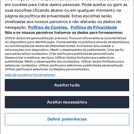
Contacte-nos
em cookies para tratar dados pessoais. Pode aceitar ou gerir as
suas escolhas clicando abaixo ou em qualquer momento na
página da política de privacidade. Estas escolhas serão
sinalizadas aos nossos parceiros e não afetarão os dados de
SIGA-NOS:
navegação.
Política de Cookies,
Política de Privacidade
Nós e os nossos parceiros tratamos os dados para fornecermos:
Utilizar dados de geolocalização precisos. Procurar ativamente as características
do dispositivo para identificação. Compreender os públicos através de estatísticas
ou combinações de dados de diferentes fontes. Armazenar e/ou aceder a
DESCARREGAR NA:
informações num dispositivo. Medir o desempenho da publicidade. Criar perfis
para personalizar conteúdos. Criar perfis para publicidade personalizada.
Desenvolver e melhorar serviços. Utilizar dados limitados para selecionar
publicidade. Medir o desempenho dos conteúdos. Utilizar dados limitados para
selecionar conteúdos. Utilizar perfis para selecionar publicidade personalizada.
Utilizar perfis para selecionar conteúdos personalizados.
Lista de parceiros (fornecedores)
© 2026 Imovirtual.com, OLX Portugal, S.A.
Aceitar tudo
TERMOS DE UTILIZAÇÃO
POLÍTICA DE PRIVACIDADE
Aceitar necessários
CONFIGURAÇÕES DE PRIVACIDADE
Mensagens
Definir preferências
Ligar