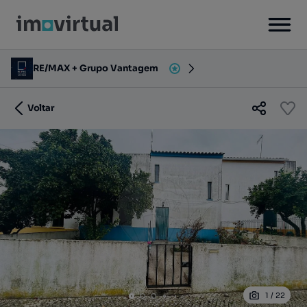
RE/MAX + Grupo Vantagem
Voltar
1
/
22