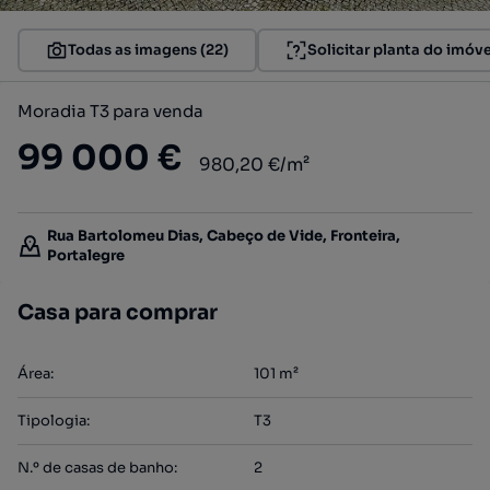
Todas as imagens (22)
Solicitar planta do imóve
Moradia T3 para venda
99 000 €
980,20 €/m²
Rua Bartolomeu Dias, Cabeço de Vide, Fronteira,
Portalegre
Casa para comprar
Área
:
101
m²
Tipologia
:
T3
N.º de casas de banho
:
2