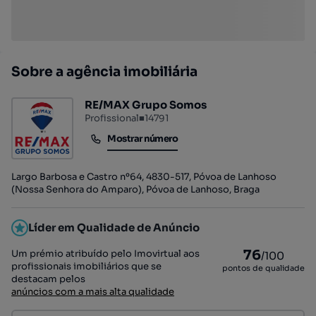
Sobre a agência imobiliária
RE/MAX Grupo Somos
Profissional
■
14791
Mostrar número
Mostrar número
Largo Barbosa e Castro nº64, 4830-517, Póvoa de Lanhoso
(Nossa Senhora do Amparo), Póvoa de Lanhoso, Braga
Líder em Qualidade de Anúncio
76
Um prémio atribuído pelo Imovirtual aos
/100
profissionais imobiliários que se
pontos de qualidade
destacam pelos
anúncios com a mais alta qualidade