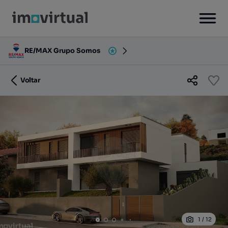
RE/MAX Grupo Somos
Voltar
1
/
12