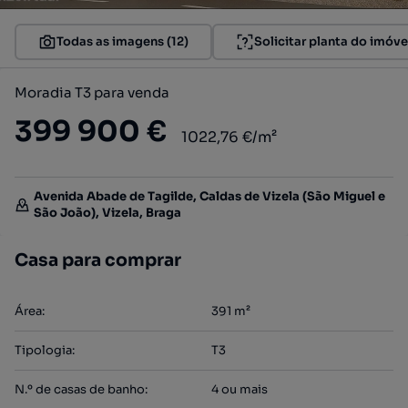
Todas as imagens (12)
Solicitar planta do imóve
Moradia T3 para venda
399 900 €
1022,76 €/m²
Avenida Abade de Tagilde, Caldas de Vizela (São Miguel e
São João), Vizela, Braga
Casa para comprar
Área
:
391
m²
Tipologia
:
T3
N.º de casas de banho
:
4 ou mais