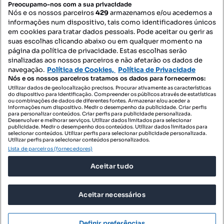
Preocupamo-nos com a sua privacidade
Nós e os nossos parceiros
429
armazenamos e/ou acedemos a
informações num dispositivo, tais como identificadores únicos
Contacte-nos
em cookies para tratar dados pessoais. Pode aceitar ou gerir as
suas escolhas clicando abaixo ou em qualquer momento na
página da política de privacidade. Estas escolhas serão
sinalizadas aos nossos parceiros e não afetarão os dados de
SIGA-NOS:
navegação.
Política de Cookies,
Política de Privacidade
Nós e os nossos parceiros tratamos os dados para fornecermos:
Utilizar dados de geolocalização precisos. Procurar ativamente as características
do dispositivo para identificação. Compreender os públicos através de estatísticas
ou combinações de dados de diferentes fontes. Armazenar e/ou aceder a
DESCARREGAR NA:
informações num dispositivo. Medir o desempenho da publicidade. Criar perfis
para personalizar conteúdos. Criar perfis para publicidade personalizada.
Desenvolver e melhorar serviços. Utilizar dados limitados para selecionar
publicidade. Medir o desempenho dos conteúdos. Utilizar dados limitados para
selecionar conteúdos. Utilizar perfis para selecionar publicidade personalizada.
Utilizar perfis para selecionar conteúdos personalizados.
Lista de parceiros (fornecedores)
© 2026 Imovirtual.com, OLX Portugal, S.A.
Aceitar tudo
TERMOS DE UTILIZAÇÃO
POLÍTICA DE PRIVACIDADE
Aceitar necessários
CONFIGURAÇÕES DE PRIVACIDADE
Mensagens
Definir preferências