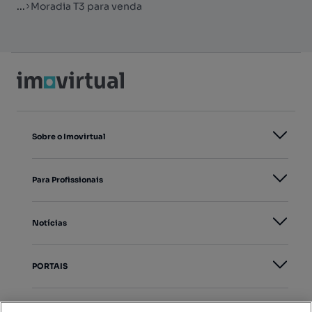
...
Moradia T3 para venda
Sobre o Imovirtual
Para Profissionais
Notícias
PORTAIS
Mapa do Site