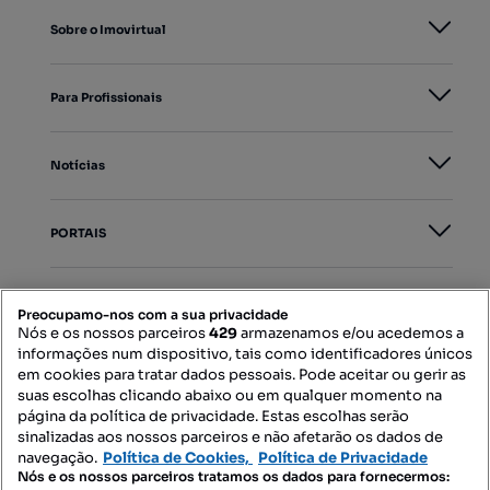
Sobre o Imovirtual
Para Profissionais
Notícias
PORTAIS
Mapa do Site
Preocupamo-nos com a sua privacidade
Nós e os nossos parceiros
429
armazenamos e/ou acedemos a
informações num dispositivo, tais como identificadores únicos
Contacte-nos
em cookies para tratar dados pessoais. Pode aceitar ou gerir as
suas escolhas clicando abaixo ou em qualquer momento na
página da política de privacidade. Estas escolhas serão
sinalizadas aos nossos parceiros e não afetarão os dados de
SIGA-NOS:
navegação.
Política de Cookies,
Política de Privacidade
Nós e os nossos parceiros tratamos os dados para fornecermos: