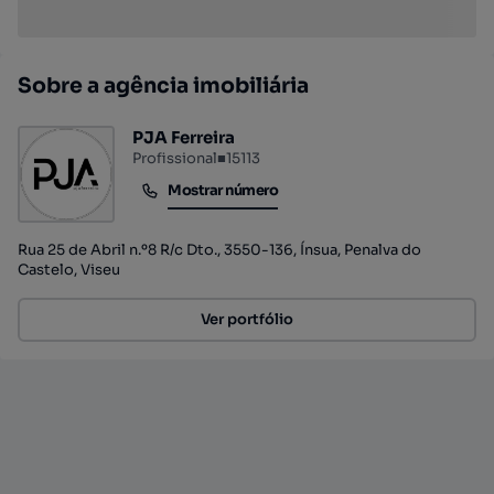
Sobre a agência imobiliária
PJA Ferreira
Profissional
■
15113
Mostrar número
Mostrar número
Rua 25 de Abril n.º8 R/c Dto., 3550-136, Ínsua, Penalva do
Castelo, Viseu
Ver portfólio