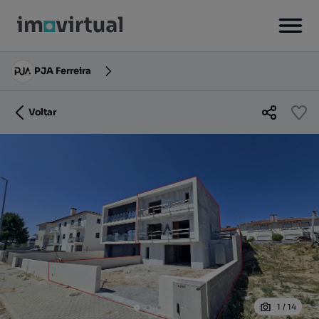
PJA Ferreira
Voltar
1
/
14