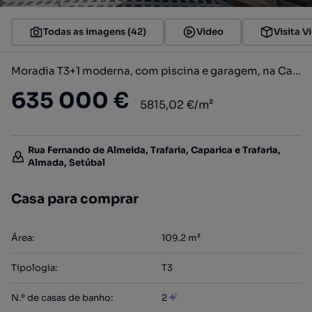
Todas as imagens (42)
Video
Visita Vi
Moradia T3+1 moderna, com piscina e garagem, na Caparica
635 000 €
5815,02 €/m²
Rua Fernando de Almeida, Trafaria, Caparica e Trafaria,
Almada, Setúbal
Casa para comprar
Área
:
109.2
m²
Tipologia
:
T3
N.º de casas de banho
:
2