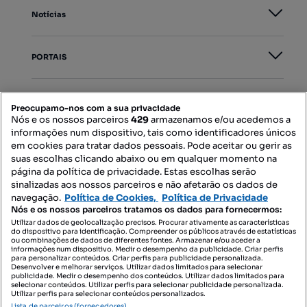
Notícias
PORTAIS
Mapa do Site
Preocupamo-nos com a sua privacidade
Nós e os nossos parceiros
429
armazenamos e/ou acedemos a
informações num dispositivo, tais como identificadores únicos
Contacte-nos
em cookies para tratar dados pessoais. Pode aceitar ou gerir as
suas escolhas clicando abaixo ou em qualquer momento na
página da política de privacidade. Estas escolhas serão
sinalizadas aos nossos parceiros e não afetarão os dados de
SIGA-NOS:
navegação.
Política de Cookies,
Política de Privacidade
Nós e os nossos parceiros tratamos os dados para fornecermos:
Utilizar dados de geolocalização precisos. Procurar ativamente as características
do dispositivo para identificação. Compreender os públicos através de estatísticas
ou combinações de dados de diferentes fontes. Armazenar e/ou aceder a
DESCARREGAR NA:
informações num dispositivo. Medir o desempenho da publicidade. Criar perfis
para personalizar conteúdos. Criar perfis para publicidade personalizada.
Desenvolver e melhorar serviços. Utilizar dados limitados para selecionar
publicidade. Medir o desempenho dos conteúdos. Utilizar dados limitados para
selecionar conteúdos. Utilizar perfis para selecionar publicidade personalizada.
Utilizar perfis para selecionar conteúdos personalizados.
Lista de parceiros (fornecedores)