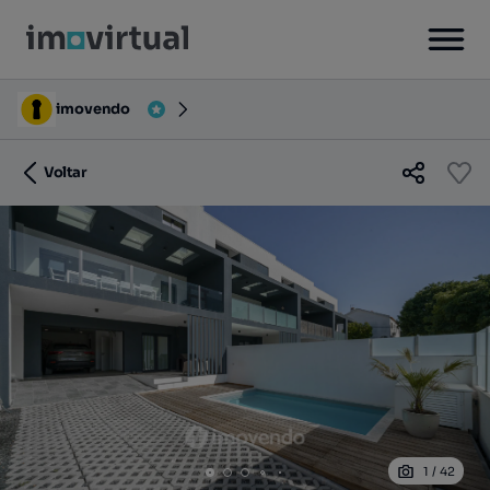
imovendo
Voltar
1
/
42