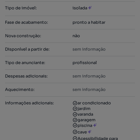
Tipo de imóvel
:
isolada
Fase de acabamento
:
pronto a habitar
Nova construção
:
não
Disponível a partir de
:
sem informação
Tipo de anunciante
:
profissional
Despesas adicionais
:
sem informação
Aquecimento
:
sem informação
Informações adicionais
:
ar condicionado
jardim
varanda
garagem
piscina
cave
Acessibilidade para