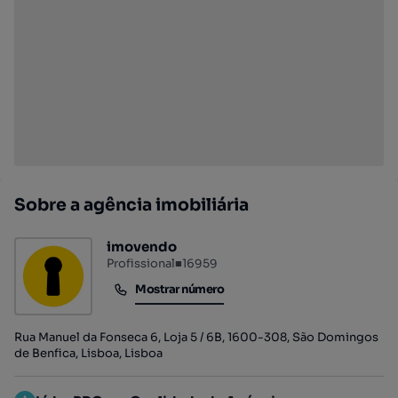
Sobre a agência imobiliária
imovendo
Profissional
■
16959
Mostrar número
Mostrar número
Rua Manuel da Fonseca 6, Loja 5 / 6B, 1600-308, São Domingos
de Benfica, Lisboa, Lisboa