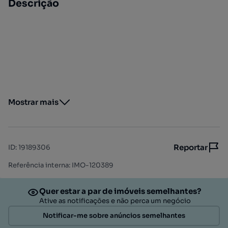
Descrição
Mostrar mais
Reportar
ID
:
19189306
Referência interna: IMO-120389
Quer estar a par de imóveis semelhantes?
Ative as notificações e não perca um negócio
Notificar-me sobre anúncios semelhantes