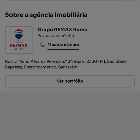
Sobre a agência imobiliária
Grupo REMAX Rumo
Profissional
■
7563
Mostrar número
Mostrar número
Rua D. Nuno Álvares Pereira n.º 34 loja E, 2330-141, São João
Baptista, Entroncamento, Santarém
Ver portfólio