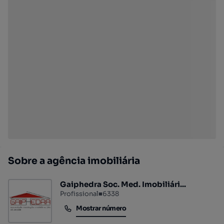
Sobre a agência imobiliária
Gaiphedra Soc. Med. Imobiliári...
Profissional
■
6338
Mostrar número
Mostrar número