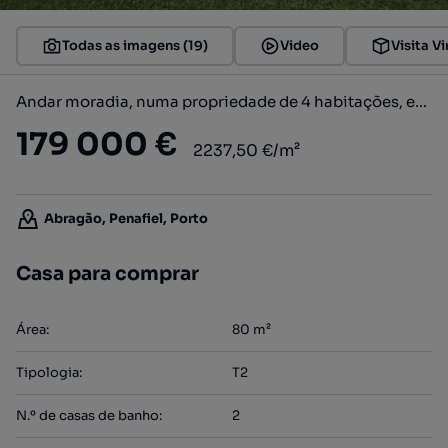
Todas as imagens (19)
Video
Visita Vi
Andar moradia, numa propriedade de 4 habitações, em Abragão, Penafiel
179 000 €
2237,50 €/m²
Abragão, Penafiel, Porto
Casa para comprar
Área
:
80
m²
Tipologia
:
T2
N.º de casas de banho
:
2