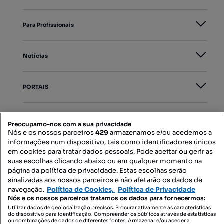
Para Profissionais
Notícias
PORTAIS
Mapa do Site
Preocupamo-nos com a sua privacidade
Nós e os nossos parceiros
429
armazenamos e/ou acedemos a
informações num dispositivo, tais como identificadores únicos
Contacte-nos
em cookies para tratar dados pessoais. Pode aceitar ou gerir as
suas escolhas clicando abaixo ou em qualquer momento na
página da política de privacidade. Estas escolhas serão
sinalizadas aos nossos parceiros e não afetarão os dados de
SIGA-NOS:
navegação.
Política de Cookies,
Política de Privacidade
Nós e os nossos parceiros tratamos os dados para fornecermos:
Utilizar dados de geolocalização precisos. Procurar ativamente as características
do dispositivo para identificação. Compreender os públicos através de estatísticas
ou combinações de dados de diferentes fontes. Armazenar e/ou aceder a
DESCARREGAR NA: