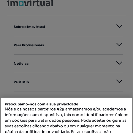
Sobre o Imovirtual
Para Profissionais
Notícias
PORTAIS
Mapa do Site
Preocupamo-nos com a sua privacidade
Nós e os nossos parceiros
429
armazenamos e/ou acedemos a
informações num dispositivo, tais como identificadores únicos
Contacte-nos
em cookies para tratar dados pessoais. Pode aceitar ou gerir as
suas escolhas clicando abaixo ou em qualquer momento na
página da política de privacidade. Estas escolhas serão