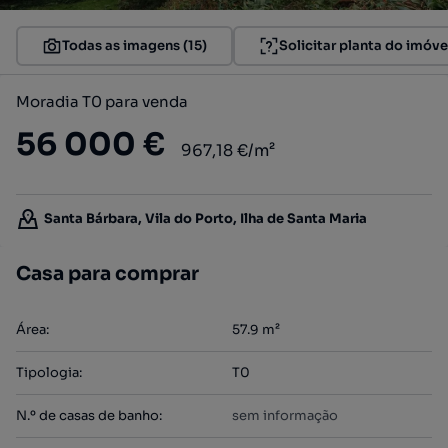
Todas as imagens (15)
Solicitar planta do imóve
Moradia T0 para venda
56 000 €
967,18 €/m²
Santa Bárbara, Vila do Porto, Ilha de Santa Maria
Casa para comprar
Área
:
57.9
m²
Tipologia
:
T0
N.º de casas de banho
:
sem informação