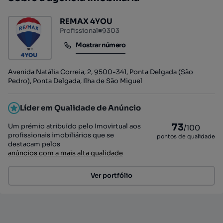
REMAX 4YOU
Profissional
■
9303
Mostrar número
Mostrar número
Avenida Natália Correia, 2, 9500-341, Ponta Delgada (São
Pedro), Ponta Delgada, Ilha de São Miguel
Líder em Qualidade de Anúncio
73
Um prémio atribuído pelo Imovirtual aos
/100
profissionais imobiliários que se
pontos de qualidade
destacam pelos
anúncios com a mais alta qualidade
Ver portfólio