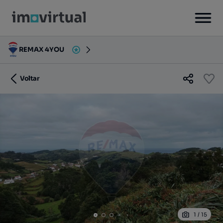
REMAX 4YOU
Voltar
1
/
15